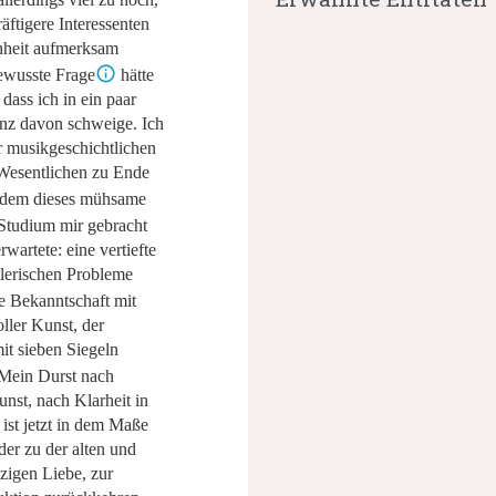
äftigere Interessenten
nheit aufmerksam
ewusste Frage
hätte
 dass ich in ein paar
ganz davon schweige. Ich
er musikgeschichtlichen
 Wesentlichen zu Ende
dem dieses mühsame
Studium mir gebracht
rwartete: eine vertiefte
tlerischen Probleme
e Bekanntschaft mit
ller Kunst, der
it sieben Siegeln
Mein Durst nach
st, nach Klarheit in
ist jetzt in dem Maße
eder zu der alten und
zigen Liebe, zur