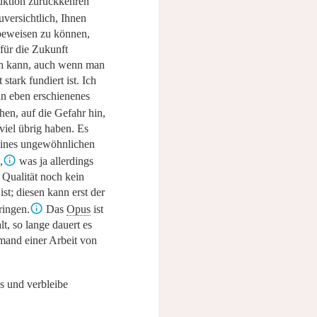
uktion zurückkehren
uversichtlich, Ihnen
beweisen zu können,
für die Zukunft
ten kann, auch wenn man
stark fundiert ist. Ich
in eben erschienenes
hen, auf die Gefahr hin,
 viel übrig haben. Es
 eines ungewöhnlichen
,
was ja allerdings
e Qualität noch kein
st; diesen kann erst der
ringen.
Das
Opus
ist
lt, so lange dauert es
emand einer Arbeit von
ns
und verbleibe