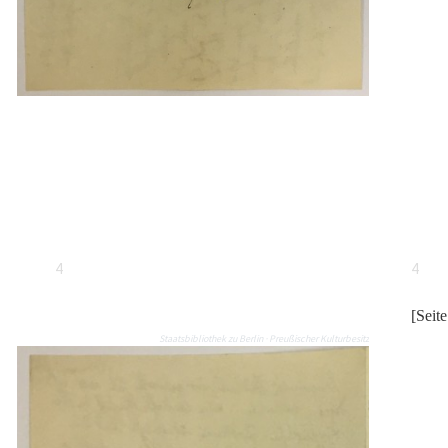
4
4
[Seit
Staatsbibliothek zu Berlin · Preußischer Kulturbesitz