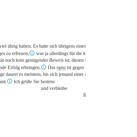
 viel übrig haben. Es hatte sich übrigens eines ungewöhnlichen
ges zu erfreuen,
was ja allerdings für die künstlerische
tät noch kein genügender Beweis ist; diesen kann erst der
nde Erfolg erbringen.
Das
opus
ist gegen sieben Jahre alt,
nge dauert es meistens, bis sich jemand einer Arbeit von mir
mt.
Ich grüße Sie bestens
und verbleibe
Ihr ganz ergebener
H. Leichtentritt
.