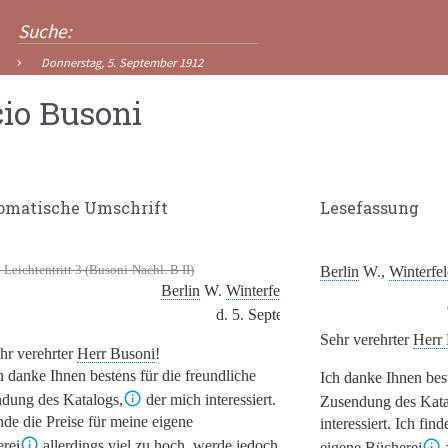
Donnerstag, 5. September 1912
cio Busoni
omatische Umschrift
Lesefassung
 Leichtentritt 3 (Busoni-Nachl. B II)
[1]
Berlin
W.,
Winterfel
a
Berlin
W.
Winterfeld Str. 25
.
d. 5. Septemb. 1912.
Sehr verehrter
Herr
hr verehrter
Herr Busoni
!
h danke Ihnen bestens für die freundliche
Ich danke Ihnen best
dung des Katalogs,
der mich interessiert.
Zusendung des Kata
inde die Preise für meine eigene
interessiert. Ich fin
rei
allerdings viel zu hoch, werde jedoch
eigene Bücherei