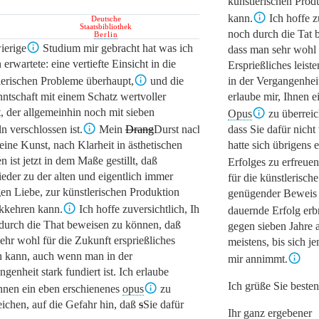
künstlerischen Prod
kann.
Ich hoffe z
Deutsche
Staatsbibliothek
noch durch die Tat 
Berlin
ierige
Studium mir gebracht hat was ich
dass man sehr wohl 
erwartete: eine vertiefte Einsicht in die
Ersprießliches leis
lerischen Probleme überhaupt,
und die
in der Vergangenheit 
ntschaft mit einem Schatz wertvoller
erlaube mir, Ihnen e
, der allgemeinhin noch mit sieben
Opus
zu überreic
n verschlossen ist.
Mein
Drang
Durst
nach Wissen
dass Sie dafür nicht
ine Kunst, nach Klarheit in ästhetischen
hatte sich übrigens
 ist jetzt in dem Maße gestillt, daß
Erfolges zu erfreuen
ieder zu der alten und eigentlich immer
für die künstlerisch
gen Liebe, zur künstlerischen Produktion
genügender Beweis i
kkehren kann.
Ich hoffe zuversichtlich, Ihnen
dauernde Erfolg erb
durch die That beweisen zu können, daß
gegen sieben Jahre a
ehr wohl für die Zukunft ersprießliches
meistens, bis sich j
en kann, auch wenn man in der
mir annimmt.
genheit stark fundiert ist. Ich erlaube
Ich grüße Sie beste
Ihnen ein eben erschienenes
opus
zu
eichen, auf die Gefahr hin, daß
s
S
ie dafür
Ihr ganz ergebener