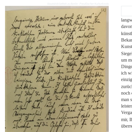
Staatsbibliothek zu Berlin · Preußischer Kulturbesitz
langw
davon 
künst
Bekan
Kunst
Siegel
um me
Dingen
ich w
einzi
zurüc
noch 
man s
leist
Vergan
mir, 
überr