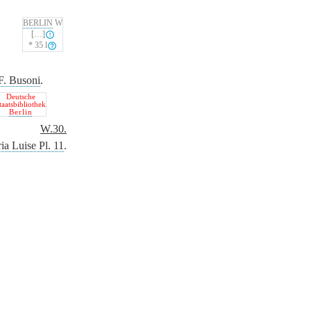
BERLIN
W
[…]
* 35
l
F. Busoni
.
Deutsche
taatsbibliothek
Berlin
W.30.
ia Luise Pl. 11
.