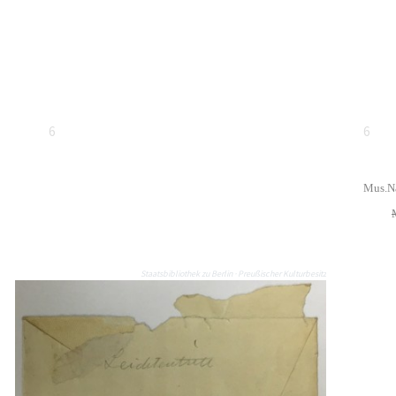
6
6
Mus.Na
Staatsbibliothek zu Berlin · Preußischer Kulturbesitz