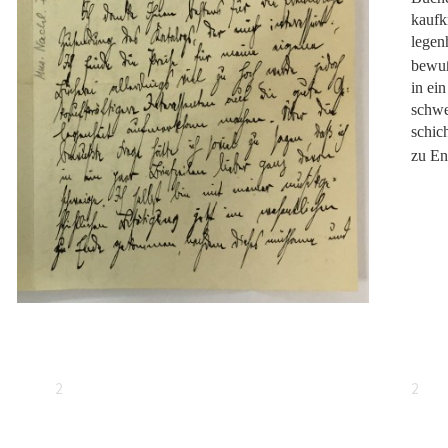
kaufk
legen
bewuß
in ei
schwe
schic
zu E
2
2