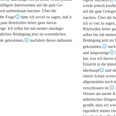
räftigere Interessenten auf die gute Ge⸗
werde jedoch kaufkr
heit aufmerksam machen. Über die
auf die gute Gelege
te Frage
hätte ich soviel zu sagen, daß ich
machen. Über die b
n paar Briefzeilen lieber ganz davon
ich so viel zu sagen,
ige. Ich selbst bin mit meiner musikge⸗
Briefzeilen lieber 
htlichen Betätigung jetzt im wesentlichen
selbst bin mit mein
nde gekommen,
nachdem dieses mühsame und
Betätigung jetzt im
gekommen,
nach
und langwierige
hat, was ich davon e
Einsicht in die küns
überhaupt
und di
einem Schatz wertvo
allgemeinhin noch m
verschlossen ist.
Wissen um meine Kun
ästhetischen Dingen 
gestillt, dass ich wi
eigentlich immer ein
[2]