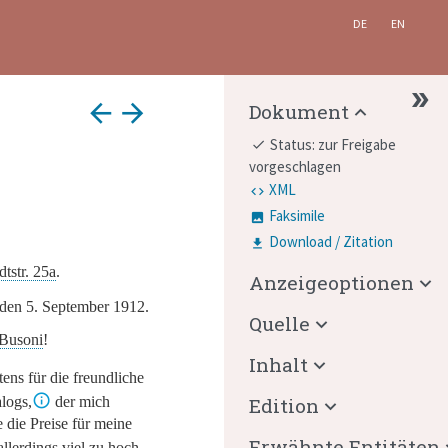
DE
EN
arrow_back
arrow_forward
Dokument
Status: zur Freigabe
done
vorgeschlagen
XML
Faksimile
Download / Zitation
dtstr. 25
a
.
Anzeigeoptionen
den 5. September 1912.
Quelle
 Busoni
!
Inhalt
ens für die freundliche
logs,
der mich
Edition
de die Preise für meine
Erwähnte Entitäten
allerdings viel zu hoch,