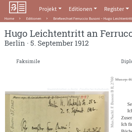
Projekt
Editionen
Register
Home
Editionen
Briefwechsel Ferruccio Busoni – Hugo Leichtentritt
Hugo Leichtentritt
an
Ferruc
Berlin · 5. September 1912
Faksimile
Dipl
Mus.Nachl. F. Busoni B II, 2760
Mus.ep. H.
Staatsbibliothek zu Berlin · Preußischer Kulturbesitz
Se
Ic
Zusen
Ich f
Büche