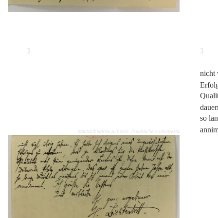
3
3
nicht
Erfol
Quali
dauer
so la
annim
Staatsbibliothek zu Berlin · Preußischer Kulturbesitz