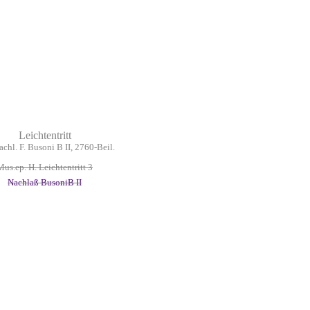
Leichtentritt
chl. F. Busoni B II, 2760-Beil.
Mus.ep. H. Leichtentritt 3
Nachlaß BusoniB II