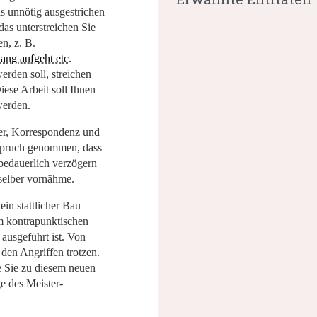
s unnötig ausgestrichen
 das unterstreichen Sie
en, z. B.
ang aufgeht etc.
erden soll, streichen
iese Arbeit soll Ihnen
werden.
ier, Korrespondenz und
spruch genommen, dass
 bedauerlich verzögern
e selber vornähme.
 ein
stattlicher Bau
m kontrapunktischen
 ausgeführt ist. Von
e den Angriffen trotzen.
 Sie zu diesem neuen
e des Meister-