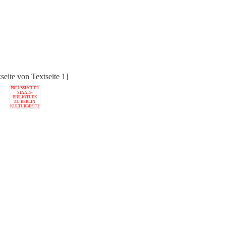
seite von Textseite 1]
PREUSSISCHER
STAATS-
BIBLIOTHEK
ZU
BERLIN
KULTURBESITZ