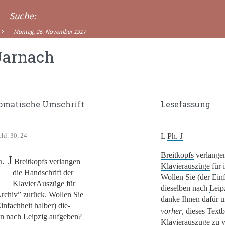
Montag, 26. November 1917
Jarnach
omatische Umschrift
Lesefassung
hl. 30, 24
L
Ph.
J
Breitkopfs
verlang
J
h.
Breitkopfs
verlangen
Klavierauszüge
für
die Handschrift der
Wollen Sie (der Einf
KlavierAuszüge
für
dieselben nach
Leip
rchiv”
zurück. Wollen Sie
danke Ihnen dafür un
infachheit halber) die-
vorher
, dieses Text
en nach
Leipzig
aufgeben?
Klavierauszuge zu v