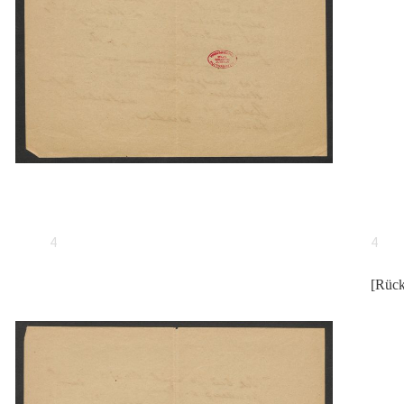
4
4
[Rück