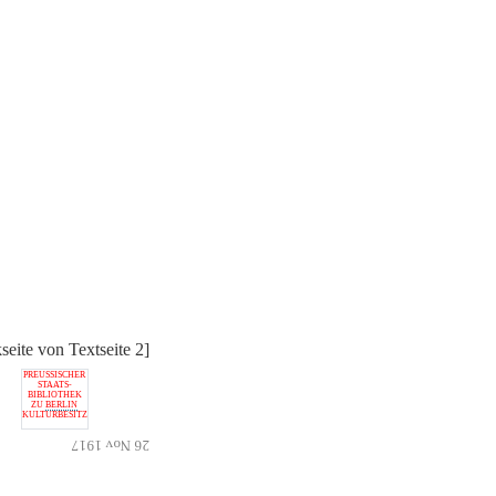
seite von Textseite 2]
PREUSSISCHER
STAATS-
BIBLIOTHEK
ZU
BERLIN
KULTURBESITZ
26 Nov 1917