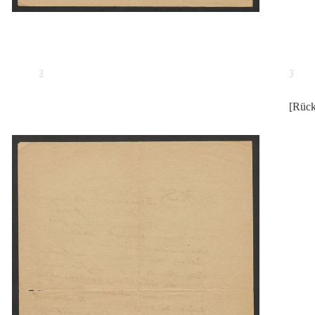
3
3
[Rück