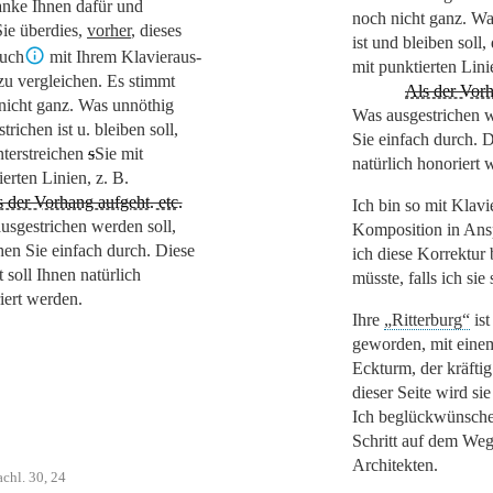
anke Ihnen dafür und
noch nicht ganz. Wa
Sie überdies,
vorher
, dieses
ist und bleiben soll,
uch
mit Ihrem Klavieraus-
mit punktierten Lini
zu vergleichen. Es stimmt
Als der Vorh
nicht ganz. Was unnöthig
Was ausgestrichen w
trichen ist u. bleiben soll,
Sie einfach durch. D
nterstreichen
s
S
ie mit
natürlich honoriert 
erten Linien, z. B.
 der Vorhang aufgeht. etc.
Ich bin so mit Klav
usgestrichen werden soll,
Komposition in An
chen Sie einfach durch. Diese
ich diese Korrektur
 soll Ihnen natürlich
müsste, falls ich si
iert werden.
Ihre
„Ritterburg“
ist
geworden, mit eine
Eckturm, der kräftig
dieser Seite wird si
Ich beglückwünsche
Schritt auf dem Weg
Architekten.
chl. 30, 24