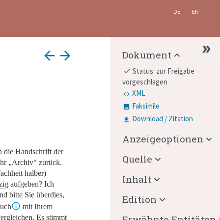
DE
EN
arrow_back
arrow_forward
Dokument
Status: zur Freigabe
done
vorgeschlagen
XML
Faksimile
Download / Zitation
Anzeigeoptionen
en
die Handschrift der
Quelle
ihr
„Archiv“
zurück.
achheit halber)
Inhalt
zig
aufgeben? Ich
d bitte Sie überdies,
Edition
buch
mit Ihrem
ergleichen. Es stimmt
Erwähnte Entitäten