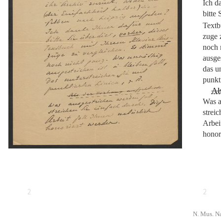
Ich d
bitte 
Textb
zuge 
noch 
ausges
das u
punkti
Als
Was a
strei
Arbeit
honor
2
2
N. Mus. Na