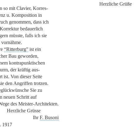
Herzliche Grüße
n so mit Clavier, Korres-
nz u. Komposition in
uch genommen, dass ich
 Korrektur bedauerlich
ern müsste, falls ich sie
r vornähme.
re
“Ritterburg”
ist ein
licher Bau geworden,
inem kontrapunktischen
urm, der kräftig aus-
t ist. Von dieser Seite
sie den Angriffen trotzen.
eglückwünsche Sie zu
m neuen Schritt auf
ege des Meister-Architekten.
Herzliche Grüsse
Ihr
F. Busoni
. 1917