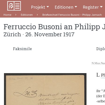
Projekt
Editionen
Register
Home
Editionen
Briefwechsel Ferruccio Busoni – Philipp Jarnach
Ferruccio Busoni
an
Philipp 
Zürich · 26. November 1917
Faksimile
Dipl
N.Mus.Nac
L
P
ihr
“A
(der E
-selb