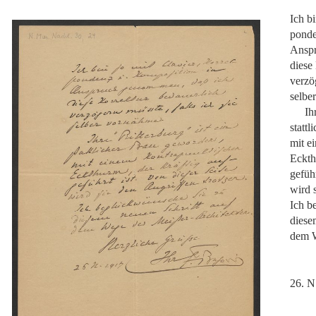
Ich bi
ponde
Anspr
diese
verzög
selbe
Ih
statt
mit e
Eckth
geführ
wird 
Ich b
diese
dem W
26. N