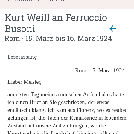
Kurt Weill
an
Ferruccio
Busoni
arrow_back
Rom · 15. März bis 16. März 1924
Lesefassung
Rom.
15. März. 1924.
Lieber
Meister
,
am ersten Tag meines
römischen
Aufenthaltes hatte
ich einen Brief an Sie geschrieben, der etwas
enttäuscht klang. Ich kam aus
Florenz
, wo es restlos
gelungen ist, die Taten der Renaissance in lebendem
Zustand auf unsere Zeit zu bringen, wo die
Kunstwerke in die Landschaft hineingestellt sind