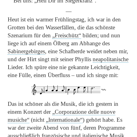
Bei uns:
„Heil Dir im Siegerkranz“
.
—
Heut ist ein warmer Frühlingstag, ich war in den
Grotten bei den Wasserfällen, die das schönste
Szenarium für den
„Freischütz“
bilden; und nun
liege ich auf einem Ölberg am Abhange des
Sabinergebirges
, eine Schafherde weidet neben mir,
und der Hirt singt mit seiner Phyllis
neapolitanische
Lieder. Ich spüre eine nie gekannte Leichtigkeit,
eine Fülle, einen Überfluss – und ich singe mit:
Das ist schöner als die Musik, die ich gestern in
einem Konzert der
„Corporazione delle nuove
musiche“
(nicht
„Internationale“
) gehört habe. Es
war der zweite Abend von fünf, deren Programme
ausschließlich französische und italienische Musik