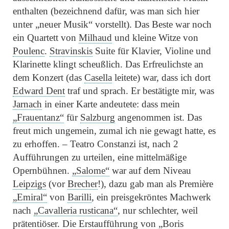
enthalten (bezeichnend dafür, was man sich hier
unter
„neuer Musik“
vorstellt). Das Beste war noch
ein Quartett von
Milhaud
und kleine Witze von
Poulenc
.
Stravinskis
Suite für Klavier, Violine und
Klarinette
klingt scheußlich. Das Erfreulichste an
dem Konzert (das
Casella
leitete) war, dass ich dort
Edward Dent
traf und sprach. Er bestätigte mir, was
Jarnach
in einer Karte andeutete: dass mein
„Frauentanz“
für
Salzburg
angenommen ist. Das
freut mich ungemein, zumal ich nie gewagt hatte, es
zu erhoffen. –
Teatro Constanzi
ist, nach 2
Aufführungen zu urteilen, eine mittelmäßige
Opernbühnen.
„Salome“
war auf dem Niveau
Leipzigs
(vor
Brecher
!), dazu gab man als Première
„Emiral“
von
Barilli
, ein preisgekröntes Machwerk
nach
„Cavalleria rusticana“
, nur schlechter, weil
prätentiöser. Die Erstaufführung von
„Boris