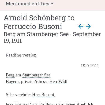
Mentioned entities
Arnold Schönberg
to
Ferruccio Busoni
arrow_back
arrow_forward
Berg am Starnberger See · September
19, 1911
Reading version
19.9.1911
Berg
am
Starnberger See
Bayern
, private Adresse
Herr Widl
Sehr verehrter
Herr Busoni
,
herzlichsten Dank für
Ihren sehr lieben Brief
. Ich