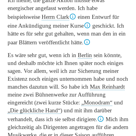
Ich meine, die ganze Aktion müsste etwas
energischer angefasst werden. Ich habe
beispielsweise
Herrn Clark
einen Entwurf für
eine Ankündigung meiner Kurse
geschickt. Ich
hätte es für sehr gut gehalten, wenn man den in ein
paar Blättern veröffentlicht hätte.
Es wäre sehr gut, wenn ich in
Berlin
sein könnte,
und deshalb möchte ich Ihnen später noch einiges
sagen. Vor allem, weil ich zur Sicherung meiner
Existenz noch einiges unternommen habe und noch
manches dazutun will. So habe ich
Max Reinhardt
meine zwei Bühnenwerke zur Aufführung
eingereicht (zwei kurze Stücke:
„Monodram“
und
„Die glückliche Hand“
) und mit ihm darüber
verhandelt, dass ich sie selbst dirigiere.
Mich ihm
gleichzeitig als Dirigenten angetragen für die andern
Musikwerke, die er in dieser Saison aufführen