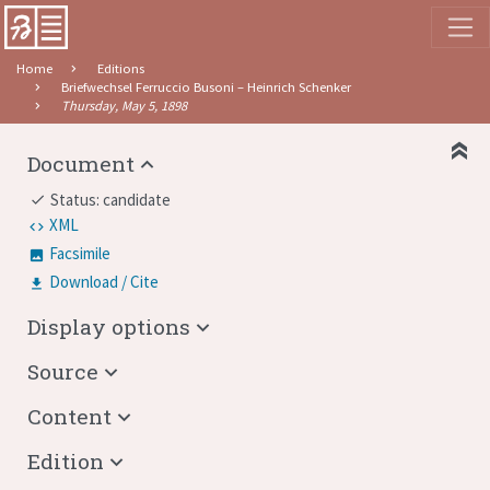
Home
Editions
Briefwechsel Ferruccio Busoni – Heinrich Schenker
Thursday, May 5, 1898
Document
Status: candidate
done
XML
Facsimile
Download / Cite
Display options
Source
Content
Edition