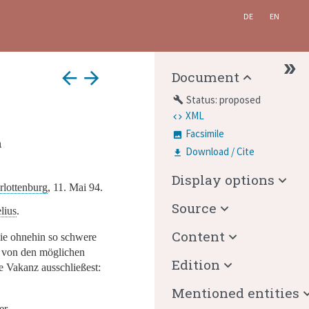
DE
EN
arrow_back
arrow_forward
Document
Status: proposed
build
XML
Facsimile
n
Download / Cite
Display options
rlottenburg
, 11. Mai 94.
Source
lius
.
Content
ie ohnehin so schwere
 von den möglichen
Edition
e Vakanz ausschließest:
Mentioned entities
er