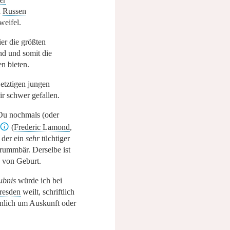
h
Russen
eifel.
ier die größten
nd und somit die
en bieten.
 jetztigen jungen
ir schwer gefallen.
Du nochmals (oder
(
Frederic Lamond
,
 der ein
sehr
tüchtiger
Brummbär. Derselbe ist
von Geburt.
ubnis
würde ich bei
resden
weilt, schriftlich
sönlich um Auskunft oder