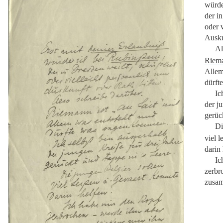
würde
der i
oder 
Ausku
Al
Riem
Allem
dürft
Ic
der j
gerüc
Di
viel l
darin 
Ic
zerbr
zusam