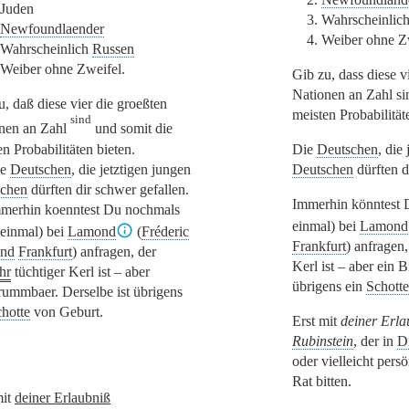
Juden
3.
Wahrscheinlic
Newfoundlaender
4.
Weiber ohne Zw
Wahrscheinlich
Russen
Weiber ohne Zweifel.
Gib zu, dass diese v
Nationen an Zahl si
u, daß diese vier die groeßten
meisten Probabilität
sind
nen an Zahl
und somit die
Die
Deutschen
, die
n Probabilitäten bieten.
Deutschen
dürften d
ie
Deutschen
, die jetztigen jungen
schen
dürften dir schwer gefallen.
Immerhin könntest 
merhin koenntest Du nochmals
einmal) bei
Lamond
 einmal) bei
Lamond
(
Fréderic
Frankfurt
) anfragen,
nd
Frankfurt
) anfragen, der
Kerl ist – aber ein 
hr
tüchtiger Kerl ist – aber
übrigens ein
Schotte
rummbaer. Derselbe ist übrigens
hotte
von Geburt.
Erst mit
deiner Erla
Rubinstein
, der in
D
oder vielleicht per
Rat bitten.
mit
deiner Erlaubniß