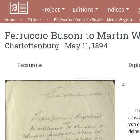
Project
Editions
Indices
Home
Editions
Briefwechsel Ferruccio Busoni – Martin Wegelius
Ferruccio Busoni
to
Martin W
Charlottenburg · May 11, 1894
Facsimile
Dipl
Åbo Akademi University Library
2/
Du
schwe
von d
deine