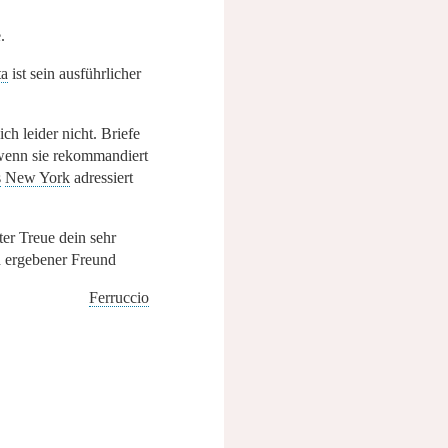
.
ta
ist sein ausführlicher
ch leider nicht. Briefe
 wenn sie rekommandiert
s
New York
adressiert
lter Treue dein sehr
d ergebener Freund
Ferruccio