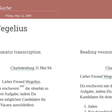
Friday, May 11, 1894
egelius
omatic transcription
Reading versio
Charlottenburg
11 Mai 94.
Cha
Lieber Freund
Wege
Lieber Freund
Wegelius
.
Du erschwerst mir d
mir
 erschwerst
die ohnehin so
Aufgabe, indem Du
re Aufgabe, indem Du
Kandidaten für dein
en möglichen Candidaten für
 Vacanz ausschließest:
1.
Juden
2.
Newfoundländ