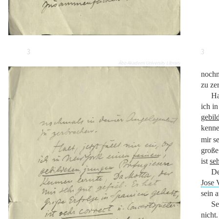
3
3
Åbo Akademi University Library
nochm
zu ze
Ha
ich i
gebil
kenne
mir se
große
ist
seh
De
Jose 
sein 
Se
nicht.