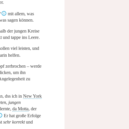
er.
“
mit allem, was
e was sagen können.
halb der jungen Kreise
kt und tappe ins Leere.
ollen viel leisten, und
arin helfen.
opf zerbrochen – werde
licken, um ihn
Angelegenheit zu
ein, dss ich in
New York
eten
,
jungen
lernte,
da Motta
, der
Er hat große Erfolge
st
sehr korrekt
und