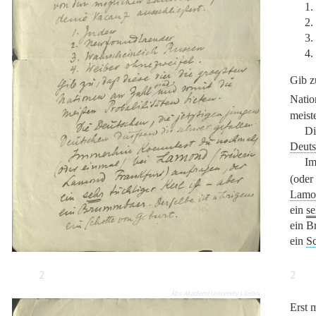
1.
2.
3.
4.
Gib z
Natio
meiste
D
Deut
Im
(oder
Lamo
ein
se
ein B
ein
Sc
2
2
Åbo Akademi University Library
Erst 