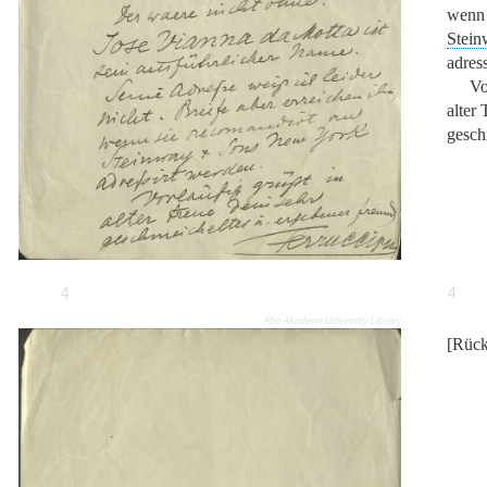
wenn 
Stein
adres
Vo
alter 
gesch
4
4
Åbo Akademi University Library
[Rück