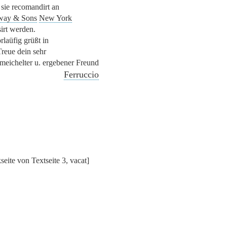
sie recomandirt an
way & Sons
New York
sirt werden.
rlaüfig grüßt in
Treue dein sehr
meichelter u. ergebener Freund
Ferruccio
seite von Textseite 3, vacat]