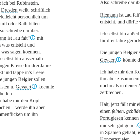
Also schreibe darüb
 ich bei
Rubinstein
,
n
Dresden
weilt, schriftlich
Riemann
ist
„au fait
vielleicht persoenlich um
entsteht, und dürft
nft oder Rath bitten.
so schreibe darüber.
Ich selbst bin außer
ann
ist
„au fait“
mit
für drei Jahre gerüc
 was entsteht und
e was sagen koennen.
Die jungen
Belgier
s
h selbst bin ausserhalb
Gevaert
könnte d
ungen Kreise für drei Jahre
Ich habe mir den K
kt und tappe in’s Leere.
ihn aber zusammenf
e jungen
Belgier
sollen
nochmals in deiner 
eisten u.
Gevaert
koennte
zerbrechen.
helfen.
h habe mir den Kopf
Halt, jetzt fällt mir 
ochen – werde ihn aber
einen
feinen
,
gebild
menflicken um ihn
Portugiesen
kennen 
mir sehr gut gefiel.
in
Spanien
gehabt, i
Konzertspieler.