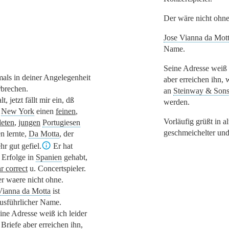
Der wäre nicht ohne
Jose Vianna da Mot
Name.
Seine Adresse weiß i
als in deiner Angelegenheit
aber erreichen ihn,
rbrechen.
an
Steinway & Son
lt, jetzt fällt mir ein, dß
werden.
n
New York
einen
feinen
,
Vorläufig grüßt in a
deten
,
jungen
Portugiesen
geschmeichelter un
n lernte,
Da Motta
, der
hr gut gefiel.
Er hat
 Erfolge in
Spanien
gehabt,
r correct
u. Concertspieler.
r waere nicht ohne.
Vianna da Motta
ist
ausführlicher Name.
ine Adresse weiß ich leider
 Briefe aber erreichen ihn,