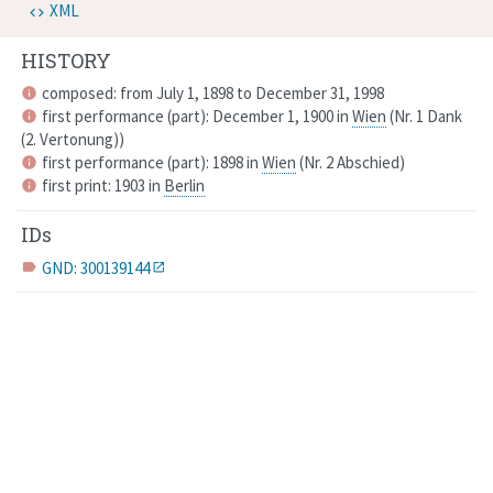
XML
HISTORY
composed: from July 1, 1898 to December 31, 1998
info
first performance (part): December 1, 1900 in
Wien
(
Nr. 1
Dank
info
(2. Vertonung)
)
first performance (part): 1898 in
Wien
(
Nr. 2
Abschied
)
info
first print: 1903 in
Berlin
info
IDs
GND: 300139144
label