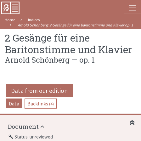
Home
Indices
Arnold Schönberg
:
2 Gesänge für eine Baritonstimme und Klavier
op. 1
2 Gesänge für eine
Baritonstimme und Klavier
Arnold Schönberg
—
op. 1
Data from our edition
Data
Backlinks
(4)
Document
Status: unreviewed
build