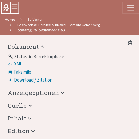
Home
Editionen
Briefwechsel Ferruccio Busoni – Arnold Schönberg
Sonntag, 20. September 1903
Dokument
Status: in Korrekturphase
build
XML
Faksimile
Download / Zitation
Anzeigeoptionen
Quelle
Inhalt
Edition