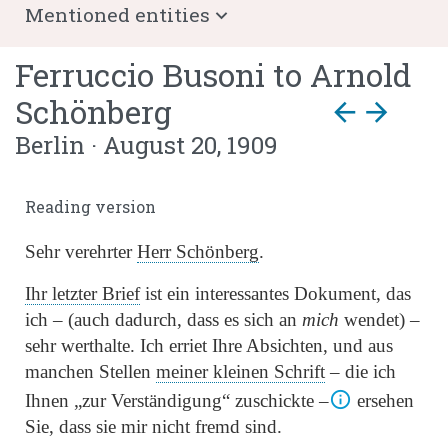
Mentioned entities
Ferruccio Busoni
to
Arnold
Schönberg
arrow_back
arrow_forward
Berlin · August 20, 1909
Reading version
Sehr verehrter
Herr Schönberg
.
Ihr letzter Brief
ist ein interessantes Dokument, das
ich – (auch dadurch, dass es sich an
mich
wendet) –
sehr werthalte. Ich erriet Ihre Absichten, und aus
manchen Stellen
meiner kleinen Schrift
– die ich
Ihnen
„zur Verständigung“
zuschickte –
ersehen
Sie, dass sie mir nicht fremd sind.