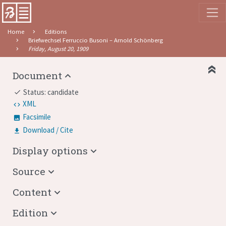
Home
Editions
Briefwechsel Ferruccio Busoni – Arnold Schönberg
Friday, August 20, 1909
Document
Status: candidate
done
XML
Facsimile
Download / Cite
Display options
Source
Content
Edition