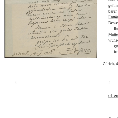
gefun
barer
Enttä
Besse
Ih
Mutte
wüns
gr
fr
Zürich
, 
4
4
offe