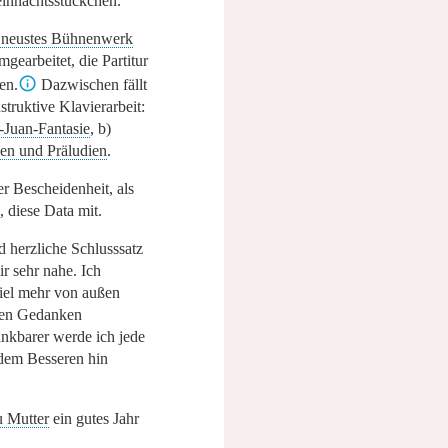
eihnachtsstückchen.
 neustes Bühnenwerk
mgearbeitet, die Partitur
en.
Dazwischen fällt
struktive Klavierarbeit:
Juan-Fantasie
, b)
en und Präludien
.
ler Bescheidenheit, als
 diese Data mit.
d herzliche Schlusssatz
ir sehr nahe. Ich
viel mehr von außen
den Gedanken
nkbarer werde ich jede
dem Besseren hin
u Mutter
ein gutes Jahr