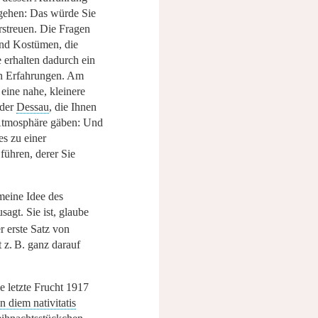
 gehen: Das würde Sie
rstreuen. Die Fragen
nd Kostümen, die
erhalten dadurch ein
en Erfahrungen. Am
 eine nahe, kleinere
der
Dessau
, die Ihnen
Atmosphäre gäben: Und
es zu einer
führen, derer Sie
meine Idee des
sagt. Sie ist, glaube
r erste Satz von
t z. B. ganz darauf
ie letzte Frucht 1917
in diem nativitatis