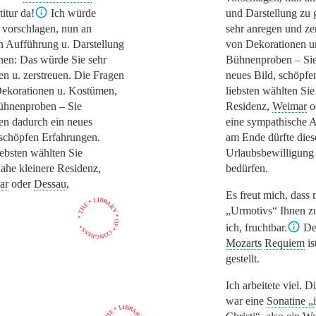
titur da!
Ich würde
und Darstellung zu
 vorschlagen, nun an
sehr anregen und ze
n Aufführung u. Darstellung
von Dekorationen u
hen: Das würde Sie sehr
Bühnenproben – Sie 
en u. zerstreuen. Die Fragen
neues Bild, schöpf
ekorationen u. Kostümen,
liebsten wählten Sie
ühnenproben – Sie
Residenz,
Weimar
o
ten dadurch ein neues
eine sympathische 
 schöpfen Erfahrungen.
am Ende dürfte dies
ebsten wählten Sie
Urlaubsbewilligung 
nahe kleinere Residenz,
bedürfen.
ar
oder
Dessau
,
Es freut mich, dass 
* THE * LIBRARY * OF * CONGRESS *
„Urmotivs“
Ihnen zu
ich, fruchtbar.
De
Mozarts
Requiem
is
gestellt.
Ich arbeitete viel. D
war eine
Sonatine
„