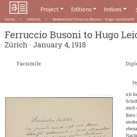
Project
Editions
Indices
Home
Editions
Briefwechsel Ferruccio Busoni – Hugo Leichtentritt
Ferruccio Busoni
to
Hugo Leic
Zürich · January 4, 1918
Facsimile
Dipl
Ve
ich fr
Library of Congress
Schri
mich 
Ihres 
nieder
obena
Nachr