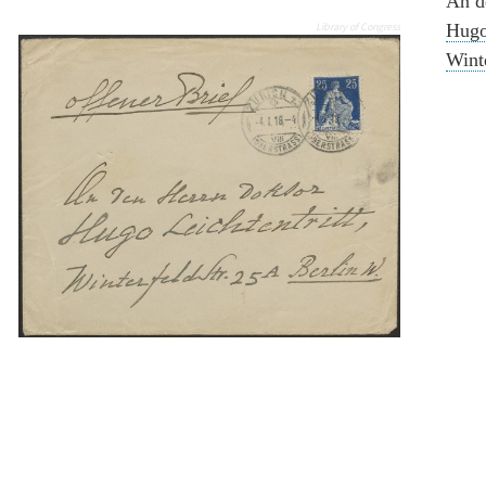
An d
Hugo
Library of Congress
Wint