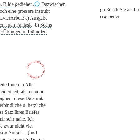
3. Bilde
gediehen.
Dazwischen
grüße ich Sie als Ihr
noch eine grössere instrukt
ergebener
lavierArbeit: a) Ausgabe
on Juan Fantasie
, b)
Sechs
erÜbungen u. Präludien
.
* THE * LIBRARY * OF * CONGRESS *
eile Ihnen in Aller
eidenheit, als meinem
aphen, diese Data mit.
erbindliche u. herzliche
ss Satz Ihres Briefes
mir sehr nahe. Ich
fe zwar nicht viel
von Aussen – (und
mich in den Gedanken