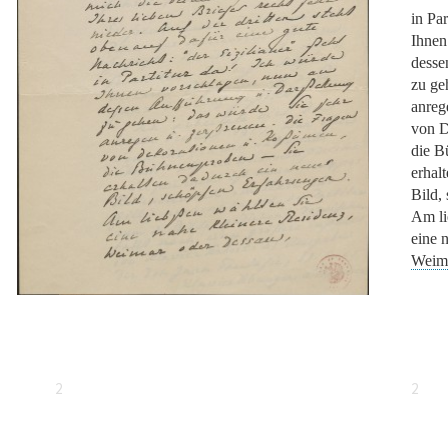
in Par
Ihnen
desse
zu ge
anreg
von D
die B
erhal
Bild,
Am li
eine 
Weim
2
2