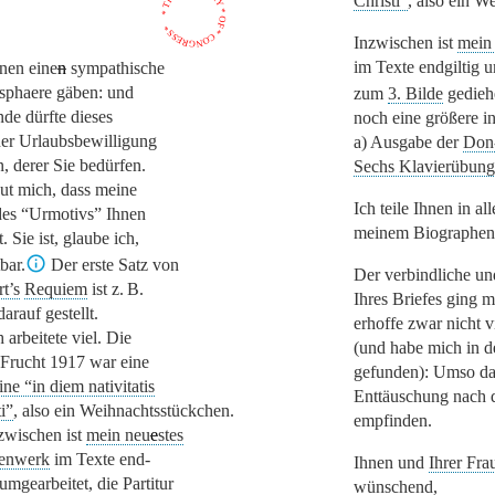
* THE * LIBRARY * OF * CONGRESS *
Christi“
, also ein W
Inzwischen ist
mein
im Texte endgiltig u
hnen eine
n
sympathische
phaere gäben: und
zum
3. Bilde
gedieh
de dürfte dieses
noch eine größere in
ner Urlaubsbewilligung
a) Ausgabe der
Don-
n, derer Sie bedürfen.
Sechs Klavierübung
eut mich, dass meine
Ich teile Ihnen in al
des
“Urmotivs”
Ihnen
meinem Biographen,
. Sie ist, glaube ich,
bar.
Der erste Satz von
Der verbindliche un
t’s
Requiem
ist z. B.
Ihres Briefes ging m
arauf gestellt.
erhoffe zwar nicht 
h arbeitete viel. Die
(und habe mich in 
e Frucht 1917 war eine
gefunden): Umso da
ine
“in diem nativitatis
Enttäuschung nach 
i”
, also ein Weihnachtsstückchen.
empfinden.
zwischen ist
mein neu
e
stes
enwerk
im Texte end-
Ihnen und
Ihrer Fra
 umgearbeitet, die Partitur
wünschend,