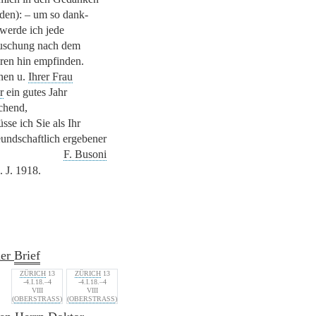
den): – um so dank-
 werde ich jede
uschung nach dem
ren hin empfinden.
nen u.
Ihrer Frau
r
ein gutes Jahr
chend,
üsse ich Sie als Ihr
eundschaftlich ergebener
F. Busoni
4. J. 1918.
ner
Brief
ZÜRICH
13
ZÜRICH
13
-4.I.18.–4
-4.I.18.–4
VIII
VIII
(
OBERSTRASS
)
(
OBERSTRASS
)