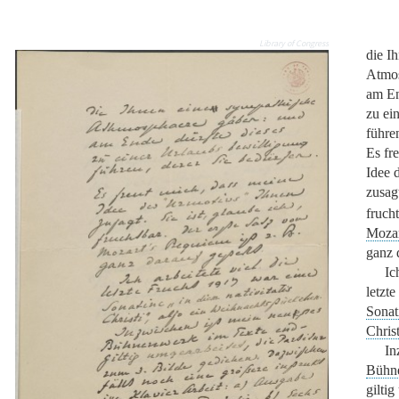
Library of Congress
die I
Atmos
am En
zu ei
führe
Es fr
Idee 
zusagt
frucht
Mozar
ganz d
Ic
letzt
Sonat
Christ
In
Bühn
giltig