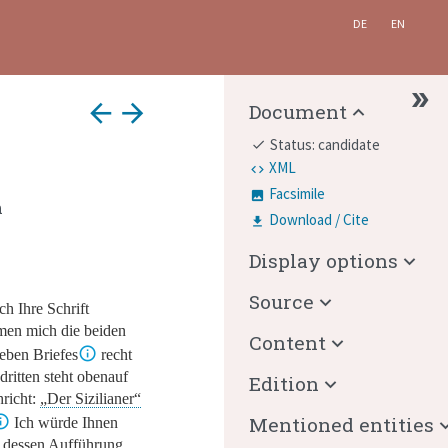
DE
EN
arrow_back
arrow_forward
Document
Status: candidate
done
XML
Facsimile
n
Download / Cite
Display options
Source
ich Ihre Schrift
men mich die beiden
Content
ieben Briefes
recht
dritten steht obenauf
Edition
hricht:
„Der Sizilianer“
Mentioned entities
Ich würde Ihnen
n dessen Aufführung