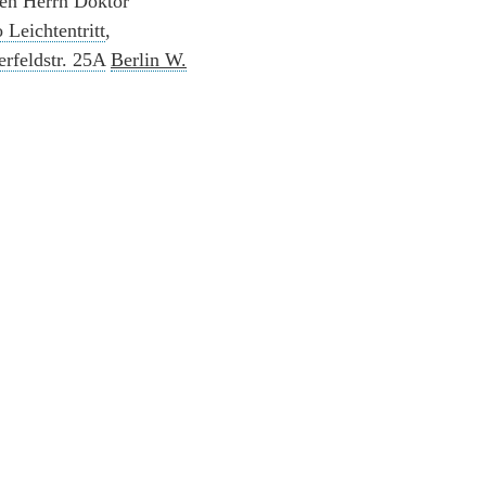
en Herrn Doktor
 Leichtentritt
,
erfeldstr. 25A
Berlin W.