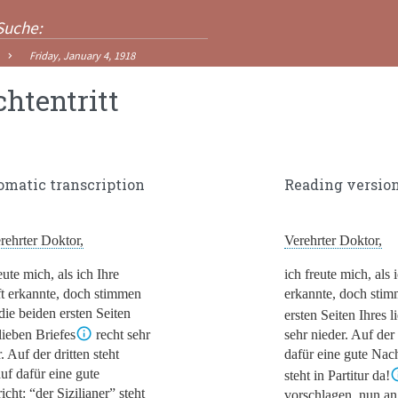
Friday, January 4, 1918
htentritt
omatic transcription
Reading versio
rehrter Doktor,
Verehrter Doktor,
eute mich, als ich Ihre
ich freute mich, als 
ft erkannte, doch stimmen
erkannte, doch stim
die beiden ersten Seiten
ersten Seiten Ihres l
lieben Briefes
recht sehr
sehr nieder. Auf der 
. Auf der dritten steht
dafür eine gute Nac
uf dafür eine gute
steht in Partitur da!
icht:
“der Sizilianer”
steht
vorschlagen, nun a