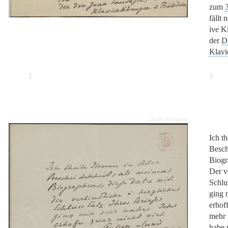
zum
fällt 
ive K
der
D
Klavi
3
3
Library of Congress
Ich th
Besch
Biogr
Der v
Schlu
ging 
erhof
mehr 
habe 