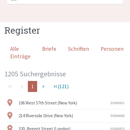
Register
Alle
Briefe
Schriften
Personen
Einträge
1205 Suchergebnisse
1
(121)
first_page
navigate_before
navigate_next
last_page
106 West 57th Street (New York)
E0500931
214 Riverside Drive (New York)
E0500640
320, Regent Street (London)
E0500975