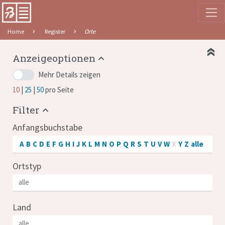
Home
Register
Orte
Anzeigeoptionen
Mehr Details zeigen
10
25
50
pro Seite
Filter
Anfangsbuchstabe
A
B
C
D
E
F
G
H
I
J
K
L
M
N
O
P
Q
R
S
T
U
V
W
X
Y
Z
alle
Ortstyp
Land