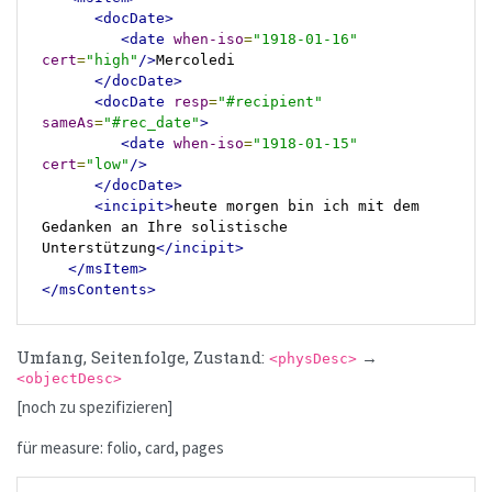
<docDate>
<date
when-iso
=
"1918-01-16"
cert
=
"high"
/>
Mercoledi

</docDate>
<docDate
resp
=
"#recipient"
sameAs
=
"#rec_date"
>
<date
when-iso
=
"1918-01-15"
cert
=
"low"
/>
</docDate>
<incipit>
heute morgen bin ich mit dem 
Gedanken an Ihre solistische 
Unterstützung
</incipit>
</msItem>
</msContents>
Umfang, Seitenfolge, Zustand:
→
<physDesc>
<objectDesc>
[noch zu spezifizieren]
für measure: folio, card, pages