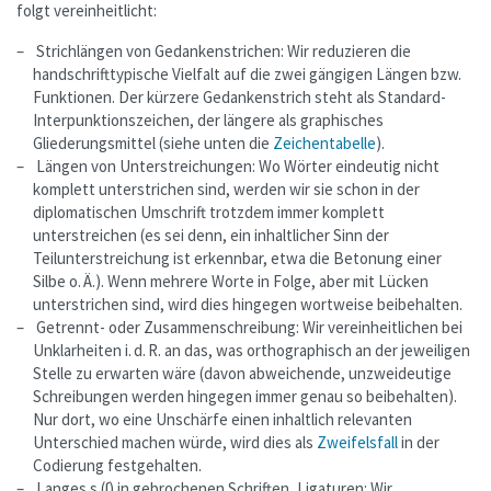
folgt vereinheitlicht:
Strichlängen von Gedankenstrichen:
Wir reduzieren die
handschrifttypische Vielfalt auf die zwei gängigen Längen bzw.
Funktionen. Der kürzere Gedankenstrich steht als Standard-
Interpunktionszeichen, der längere als graphisches
Gliederungsmittel (siehe unten die
Zeichentabelle
).
Längen von Unterstreichungen:
Wo Wörter eindeutig nicht
komplett unterstrichen sind, werden wir sie schon in der
diplomatischen Umschrift trotzdem immer komplett
unterstreichen (es sei denn, ein inhaltlicher Sinn der
Teilunterstreichung ist erkennbar, etwa die Betonung einer
Silbe o. Ä.). Wenn mehrere Worte in Folge, aber mit Lücken
unterstrichen sind, wird dies hingegen wortweise beibehalten.
Getrennt- oder Zusammenschreibung:
Wir vereinheitlichen bei
Unklarheiten i. d. R. an das, was orthographisch an der jeweiligen
Stelle zu erwarten wäre (davon abweichende, unzweideutige
Schreibungen werden hingegen immer genau so beibehalten).
Nur dort, wo eine Unschärfe einen inhaltlich relevanten
Unterschied machen würde, wird dies als
Zweifelsfall
in der
Codierung festgehalten.
Langes s (ſ) in gebrochenen Schriften, Ligaturen:
Wir