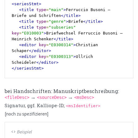
<seriesStmt>
<title
type
=
"main"
>
Ferruccio Busoni – 
Briefe und Schriften
</title>
<title
type
=
"genre"
>
Briefe
</title>
<title
type
=
"subseries"
key
=
"E010003"
>
Briefwechsel Ferruccio Busoni – 
Heinrich Schenker
</title>
<editor
key
=
"E0300314"
>
Christian 
Schaper
</editor>
<editor
key
=
"E0300313"
>
Ullrich 
Scheideler
</editor>
</seriesStmt>
bei Handschriften: Manuskriptbeschreibung:
→
→
<fileDesc>
<sourceDesc>
<msDesc>
Signatur, ggf. Kalliope-ID;
<msIdentifier>
[noch zu spezifizieren]
Beispiel
code