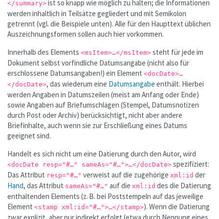
ist so knapp wie möglich zu halten; die Informationen
</summary>
werden inhaltlich in Teilsätze gegliedert und mit Semikolon
getrennt (vgl. die Beispiele unten). Alle für den Haupttext üblichen
Auszeichnungsformen sollen auch hier vorkommen.
Innerhalb des Elements
steht für jede im
<msItem>…</msItem>
Dokument selbst vorfindliche Datumsangabe (nicht also für
erschlossene Datumsangaben!) ein Element
<docDate>…
, das wiederum eine
Datumsangabe
enthält. Hierbei
</docDate>
werden Angaben in Datumszeilen (meist am Anfang oder Ende)
sowie Angaben auf Briefumschlägen (Stempel, Datumsnotizen
durch Post oder Archiv) berücksichtigt, nicht aber andere
Briefinhalte, auch wenn sie zur Erschließung eines Datums
geeignet sind.
Handelt es sich nicht um eine Datierung durch den Autor, wird
spezifiziert:
<docDate resp="#…" sameAs="#…">…</docDate>
Das Attribut
verweist auf die zugehörige
der
resp="#…"
xml:id
Hand
, das Attribut
auf die
des die Datierung
sameAs="#…"
xml:id
enthaltenden Elements (z. B. bei Poststempeln auf das jeweilige
Element
). Wenn die Datierung
<stamp xml:id="#…">…</stamp>
zwar explizit, aber nur indirekt erfolgt (etwa durch Nennung eines