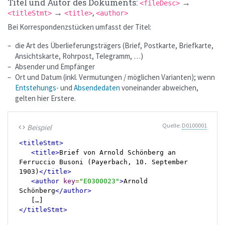
Titel und Autor des Dokuments:
→
<fileDesc>
→
,
<titleStmt>
<title>
<author>
Bei Korrespondenzstücken umfasst der Titel:
die Art des Überlieferungsträgers (Brief, Postkarte, Briefkarte,
Ansichtskarte, Rohrpost, Telegramm, …)
Absender und Empfänger
Ort und Datum (inkl. Vermutungen / möglichen Varianten); wenn
Entstehungs-
und
Absendedaten
voneinander abweichen,
gelten hier Erstere.
Quelle:
D0100001
Beispiel
code
<titleStmt>
<title>
Brief von Arnold Schönberg an 
Ferruccio Busoni (Payerbach, 10. September 
1903)
</title>
<author
key
=
"E0300023"
>
Arnold 
Schönberg
</author>
</titleStmt>