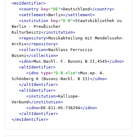
<msIdentifier>
<country
key
=
"DE"
>
Deutschland
</country>
<settlement>
Berlin
</settlement>
<institution
key
=
"D-B"
>
Staatsbibliothek zu 
Berlin · Preußischer 
Kulturbesitz
</institution>
<repository>
Musikabteilung mit Mendelssohn-
Archiv
</repository>
<collection>
Nachlass Ferruccio 
Busoni
</collection>
<idno>
Mus.Nachl. F. Busoni B II,4545
</idno>
<altIdentifier>
<idno
type
=
"D-B.olim"
>
Mus.ep. A. 
Schönberg 6 (Busoni-Nachl. B II)
</idno>
</altIdentifier>
<altIdentifier>
<institution>
Kalliope-
Verbund
</institution>
<idno>
DE-611-HS-736294
</idno>
</altIdentifier>
</msIdentifier>