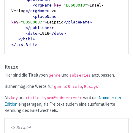
<orgName
key
=
"E0600018"
>
Insel-
Verlag
</orgName>
 zu

<placeName
key
=
"E0500007"
>
Leipzig
</placeName>
</publisher>
<date>
1916
</date>
</bibl>
</listBibl>
Reihe
Hier sind die Titeltypen
und
anzupassen.
genre
subseries
Bisher mögliche Werte für
:
,
genre
Briefe
Essays
Als
bei
wird die
Nummer der
key
<title type="subseries">
Edition
eingetragen, als Freitext zudem eine ausformulierte
Kennung des Briefwechsels.
Beispiel
code