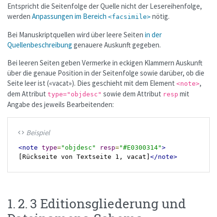
Entspricht die Seitenfolge der Quelle nicht der Lesereihenfolge,
werden
Anpassungen im Bereich
nötig.
<facsimile>
Bei Manuskriptquellen wird über leere Seiten
in der
Quellenbeschreibung
genauere Auskunft gegeben.
Bei leeren Seiten geben Vermerke in eckigen Klammern Auskunft
über die genaue Position in der Seitenfolge sowie darüber, ob die
Seite leer ist («vacat»). Dies geschieht mit dem Element
,
<note>
dem Attribut
sowie dem Attribut
mit
type="objdesc"
resp
Angabe des jeweils Bearbeitenden:
Beispiel
code
<note
type
=
"objdesc"
resp
=
"#E0300314"
>
[Rückseite von Textseite 1, vacat]
</note>
1. 2. 3 Editionsgliederung und