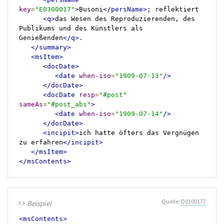
key
=
"E0300017"
>
Busoni
</persName>
; reflektiert

<q>
das Wesen des Reproduzierenden, des 
Publikums und des Künstlers als 
Genießenden
</q>
.

</summary>
<msItem>
<docDate>
<date
when-iso
=
"1909-07-13"
/>
</docDate>
<docDate
resp
=
"#post"
sameAs
=
"#post_abs"
>
<date
when-iso
=
"1909-07-14"
/>
</docDate>
<incipit>
ich hatte öfters das Vergnügen 
zu erfahren
</incipit>
</msItem>
</msContents>
Quelle:
D0100177
Beispiel
code
<msContents>