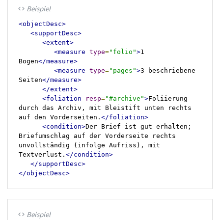
Beispiel
code
<objectDesc>
<supportDesc>
<extent>
<measure
type
=
"folio"
>
1 
Bogen
</measure>
<measure
type
=
"pages"
>
3 beschriebene 
Seiten
</measure>
</extent>
<foliation
resp
=
"#archive"
>
Foliierung 
durch das Archiv, mit Bleistift unten rechts 
auf den Vorderseiten.
</foliation>
<condition>
Der Brief ist gut erhalten; 
Briefumschlag auf der Vorderseite rechts 
unvollständig (infolge Aufriss), mit 
Textverlust.
</condition>
</supportDesc>
</objectDesc>
Beispiel
code