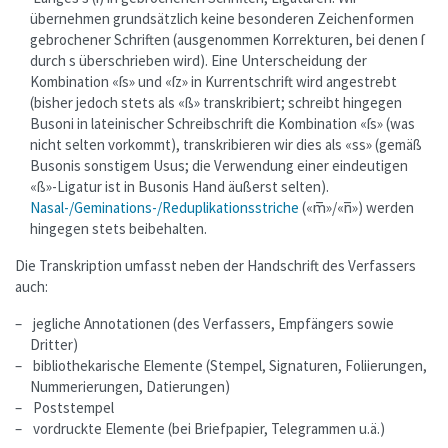
übernehmen grundsätzlich keine besonderen Zeichenformen
gebrochener Schriften (ausgenommen Korrekturen, bei denen ſ
durch s überschrieben wird). Eine Unterscheidung der
Kombination «ſs» und «ſz» in Kurrentschrift wird angestrebt
(bisher jedoch stets als «ß» transkribiert; schreibt hingegen
Busoni in lateinischer Schreibschrift die Kombination «ſs» (was
nicht selten vorkommt), transkribieren wir dies als «ss» (gemäß
Busonis sonstigem Usus; die Verwendung einer eindeutigen
«ß»-Ligatur ist in Busonis Hand äußerst selten).
Nasal-/Geminations-/Reduplikationsstriche
(«m̅»/«n̅») werden
hingegen stets beibehalten.
Die Transkription umfasst neben der Handschrift des Verfassers
auch:
jegliche Annotationen (des Verfassers, Empfängers sowie
Dritter)
bibliothekarische Elemente (Stempel, Signaturen, Foliierungen,
Nummerierungen, Datierungen)
Poststempel
vordruckte Elemente (bei Briefpapier, Telegrammen u.ä.)