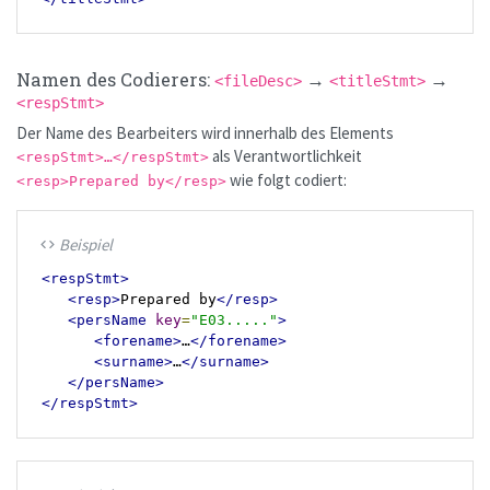
Namen des Codierers:
→
→
<fileDesc>
<titleStmt>
<respStmt>
Der Name des Bearbeiters wird innerhalb des Elements
als Verantwortlichkeit
<respStmt>…</respStmt>
wie folgt codiert:
<resp>Prepared by</resp>
Beispiel
code
<respStmt>
<resp>
Prepared by
</resp>
<persName
key
=
"E03....."
>
<forename>
…
</forename>
<surname>
…
</surname>
</persName>
</respStmt>