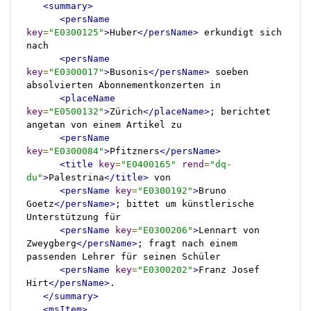
<summary>
<persName
key
=
"E0300125"
>
Huber
</persName>
 erkundigt sich 
nach

<persName
key
=
"E0300017"
>
Busonis
</persName>
 soeben 
absolvierten Abonnementkonzerten in

<placeName
key
=
"E0500132"
>
Zürich
</placeName>
; berichtet 
angetan von einem Artikel zu

<persName
key
=
"E0300084"
>
Pfitzners
</persName>
<title
key
=
"E0400165"
rend
=
"dq-
du"
>
Palestrina
</title>
 von

<persName
key
=
"E0300192"
>
Bruno 
Goetz
</persName>
; bittet um künstlerische 
Unterstützung für

<persName
key
=
"E0300206"
>
Lennart von 
Zweygberg
</persName>
; fragt nach einem 
passenden Lehrer für seinen Schüler

<persName
key
=
"E0300202"
>
Franz Josef 
Hirt
</persName>
.

</summary>
<msItem>