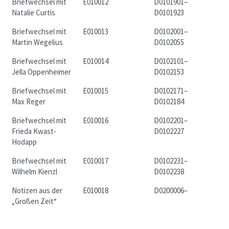
Briefwechsel mit
E010012
D0101901–
Natalie Curtis
D0101923
Briefwechsel mit
E010013
D0102001–
Martin Wegelius
D0102055
Briefwechsel mit
E010014
D0102101–
Jella Oppenheimer
D0102153
Briefwechsel mit
E010015
D0102171–
Max Reger
D0102184
Briefwechsel mit
E010016
D0102201–
Frieda Kwast-
D0102227
Hodapp
Briefwechsel mit
E010017
D0102231–
Wilhelm Kienzl
D0102238
Notizen aus der
E010018
D0200006–
„Großen Zeit“