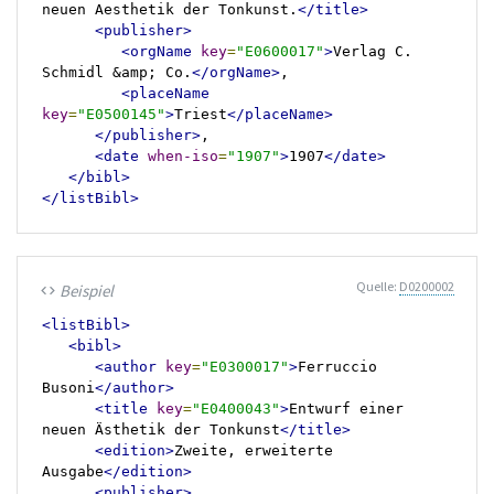
neuen Aesthetik der Tonkunst.
</title>
<publisher>
<orgName
key
=
"E0600017"
>
Verlag C. 
Schmidl &amp; Co.
</orgName>
,

<placeName
key
=
"E0500145"
>
Triest
</placeName>
</publisher>
,

<date
when-iso
=
"1907"
>
1907
</date>
</bibl>
</listBibl>
Quelle:
D0200002
Beispiel
code
<listBibl>
<bibl>
<author
key
=
"E0300017"
>
Ferruccio 
Busoni
</author>
<title
key
=
"E0400043"
>
Entwurf einer 
neuen Ästhetik der Tonkunst
</title>
<edition>
Zweite, erweiterte 
Ausgabe
</edition>
<publisher>