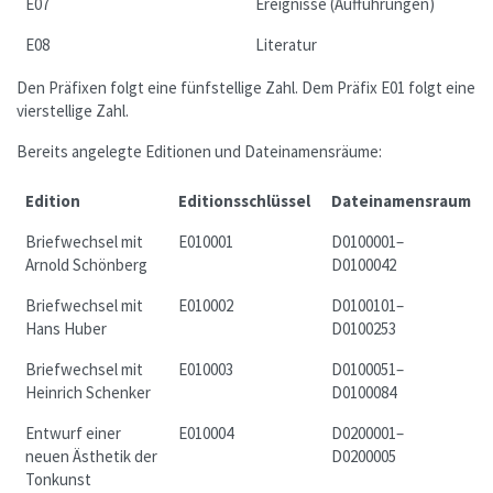
E07
Ereignisse (Aufführungen)
E08
Literatur
Den Präfixen folgt eine fünfstellige Zahl. Dem Präfix E01 folgt eine
vierstellige Zahl.
Bereits angelegte Editionen und Dateinamensräume:
Edition
Editionsschlüssel
Dateinamensraum
Briefwechsel mit
E010001
D0100001–
Arnold Schönberg
D0100042
Briefwechsel mit
E010002
D0100101–
Hans Huber
D0100253
Briefwechsel mit
E010003
D0100051–
Heinrich Schenker
D0100084
Entwurf einer
E010004
D0200001–
neuen Ästhetik der
D0200005
Tonkunst