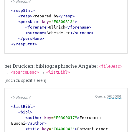
Beispiel
code
<respStmt>
<resp>
Prepared by
</resp>
<persName
key
=
"E0300313"
>
<forename>
Ullrich
</forename>
<surname>
Scheideler
</surname>
</persName>
</respStmt>
bei Drucken: bibliographische Angabe:
<fileDesc>
→
→
<sourceDesc>
<listBibl>
[noch zu spezifizieren]
Quelle:
D0200001
Beispiel
code
<listBibl>
<bibl>
<author
key
=
"E0300017"
>
Ferruccio 
Busoni
</author>
<title
key
=
"E0400043"
>
Entwurf einer 