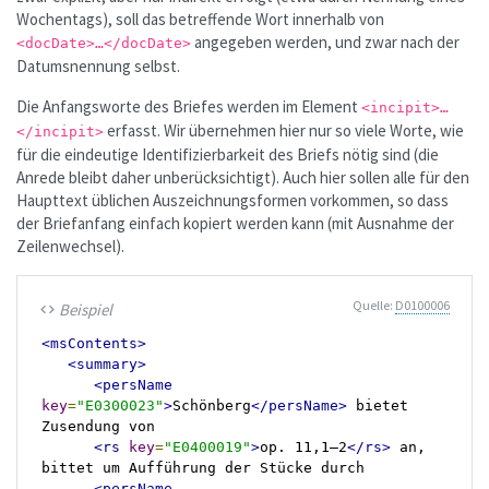
Wochentags), soll das betreffende Wort innerhalb von
angegeben werden, und zwar nach der
<docDate>…</docDate>
Datumsnennung selbst.
Die Anfangsworte des Briefes werden im Element
<incipit>…
erfasst. Wir übernehmen hier nur so viele Worte, wie
</incipit>
für die eindeutige Identifizierbarkeit des Briefs nötig sind (die
Anrede bleibt daher unberücksichtigt). Auch hier sollen alle für den
Haupttext üblichen Auszeichnungsformen vorkommen, so dass
der Briefanfang einfach kopiert werden kann (mit Ausnahme der
Zeilenwechsel).
Quelle:
D0100006
Beispiel
code
<msContents>
<summary>
<persName
key
=
"E0300023"
>
Schönberg
</persName>
 bietet 
Zusendung von

<rs
key
=
"E0400019"
>
op. 11,1–2
</rs>
 an, 
bittet um Aufführung der Stücke durch

<persName