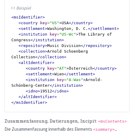
Beispiel
code
<msIdentifier>
<country
key
=
"US"
>
USA
</country>
<settlement>
Washington, D. C.
</settlement>
<institution
key
=
"US-Wc"
>
The Library of 
Congress
</institution>
<repository>
Music Division
</repository>
<collection>
Arnold Schoenberg 
Collection
</collection>
<altIdentifier>
<country
key
=
"AT"
>
Österreich
</country>
<settlement>
Wien
</settlement>
<institution
key
=
"A-Was"
>
Arnold-
Schönberg-Center
</institution>
<idno>
19512
</idno>
</altIdentifier>
</msIdentifier>
Zusammenfassung, Datierungen, Incipit:
<msContents>
Die Zusammenfassung innerhalb des Elements
<summary>…