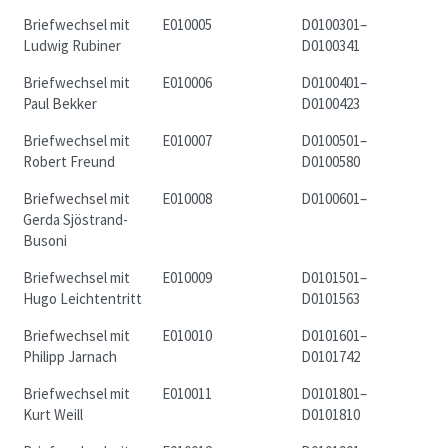
Briefwechsel mit
E010005
D0100301–
Ludwig Rubiner
D0100341
Briefwechsel mit
E010006
D0100401–
Paul Bekker
D0100423
Briefwechsel mit
E010007
D0100501–
Robert Freund
D0100580
Briefwechsel mit
E010008
D0100601–
Gerda Sjöstrand-
Busoni
Briefwechsel mit
E010009
D0101501–
Hugo Leichtentritt
D0101563
Briefwechsel mit
E010010
D0101601–
Philipp Jarnach
D0101742
Briefwechsel mit
E010011
D0101801–
Kurt Weill
D0101810