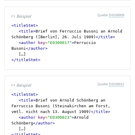
Quelle:
D0100009
Beispiel
code
<titleStmt>
<title>
Brief von Ferruccio Busoni an Arnold 
Schönberg ([Berlin], 26. Juli 1909)
</title>
<author
key
=
"E0300017"
>
Ferruccio 
Busoni
</author>
</titleStmt>
Quelle:
D0100012
Beispiel
code
<titleStmt>
<title>
Brief von Arnold Schönberg an 
Ferruccio Busoni (Steinakirchen am Forst, 
vmtl. nicht nach 13. August 1909)
</title>
<author
key
=
"E0300023"
>
Arnold 
Schönberg
</author>
</titleStmt>