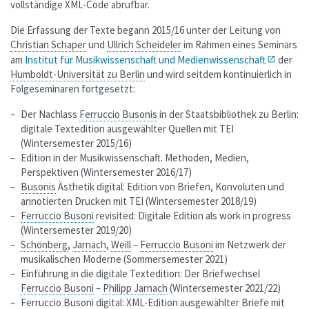
vollständige XML-Code abrufbar.
Die Erfassung der Texte begann 2015/16 unter der Leitung von
Christian Schaper
und
Ullrich Scheideler
im Rahmen eines Seminars
am
Institut für Musikwissenschaft und Medienwissenschaft
der
Humboldt-Universität zu Berlin
und wird seitdem kontinuierlich in
Folgeseminaren fortgesetzt:
Der Nachlass
Ferruccio Busonis
in der Staatsbibliothek zu Berlin:
digitale Textedition ausgewählter Quellen mit TEI
(Wintersemester 2015/16)
Edition in der Musikwissenschaft. Methoden, Medien,
Perspektiven (Wintersemester 2016/17)
Busonis
Ästhetik digital: Edition von Briefen, Konvoluten und
annotierten Drucken mit TEI (Wintersemester 2018/19)
Ferruccio Busoni
revisited: Digitale Edition als work in progress
(Wintersemester 2019/20)
Schönberg
,
Jarnach
,
Weill
–
Ferruccio Busoni
im Netzwerk der
musikalischen Moderne (Sommersemester 2021)
Einführung in die digitale Textedition: Der Briefwechsel
Ferruccio Busoni
–
Philipp Jarnach
(Wintersemester 2021/22)
Ferruccio Busoni
digital: XML-Edition ausgewählter Briefe mit