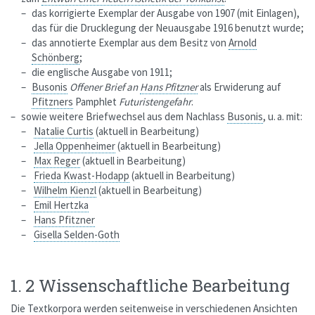
das korrigierte Exemplar der Ausgabe von 1907 (mit Einlagen),
das für die Drucklegung der Neuausgabe 1916 benutzt wurde;
das annotierte Exemplar aus dem Besitz von
Arnold
Schönberg
;
die englische Ausgabe von 1911;
Busonis
Offener Brief an
Hans Pfitzner
als Erwiderung auf
Pfitzners
Pamphlet
Futuristengefahr
.
sowie weitere Briefwechsel aus dem Nachlass
Busonis
, u. a. mit:
Natalie Curtis
(aktuell in Bearbeitung)
Jella Oppenheimer
(aktuell in Bearbeitung)
Max Reger
(aktuell in Bearbeitung)
Frieda Kwast-Hodapp
(aktuell in Bearbeitung)
Wilhelm Kienzl
(aktuell in Bearbeitung)
Emil Hertzka
Hans Pfitzner
Gisella Selden-Goth
1. 2 Wissenschaftliche Bearbeitung
Die Textkorpora werden seitenweise in verschiedenen Ansichten