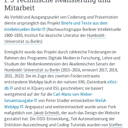
Mitarbeit
Als Vorbild und Ausgangspunkt von Codierung und Präsentation
diente ursprünglich das Projekt
Briefe und Texte aus dem
intellektuellen Berlin
(Nachwuchsgruppe Berliner Intellektuelle
1800–1830, Institut für deutsche Literatur der
Humboldt-
Universität zu Berlin
).
Ermöglicht wurde das Projekt durch zahlreiche Förderungen im
Rahmen des Programms Digitale Medien in Forschung, Lehre und
Studium der Medienkommission des Akademischen Senats der
Humboldt-Universität zu Berlin
(2015–2016, erneuert 2017, 2019,
2021, 2022). Die im Zuge des zweiten Förderzeitraums
entstandene WebApp läuft in der nativen XML-Datenbank
eXist-
db
und ist in XQuery und XSL geschrieben; sie basiert
weitgehend auf der für die
Carl-Maria-von-Weber-
Gesamtausgabe
von Peter Stadler entwickelten
WeGA-
WebApp
. Angepasst und weiterentwickelt wurde unser Fork
maßgeblich von
Jakob Schmidt
, der auch das Design der Website
gestaltet hat. Die ODD-Entwicklung, Teil-Automatisierung der
Entitäten-Auszeichnung und Coding-Tutorials wurden von
Steffen