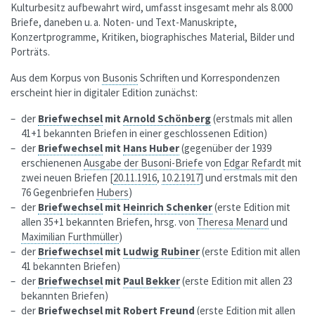
Kulturbesitz aufbewahrt wird, umfasst insgesamt mehr als 8.000
Briefe, daneben u. a. Noten- und Text-Manuskripte,
Konzertprogramme, Kritiken, biographisches Material, Bilder und
Porträts.
Aus dem Korpus von
Busonis
Schriften und Korrespondenzen
erscheint hier in digitaler Edition zunächst:
der
Briefwechsel
mit
Arnold Schönberg
(erstmals mit allen
41+1 bekannten Briefen in einer geschlossenen Edition)
der
Briefwechsel
mit
Hans Huber
(gegenüber der 1939
erschienenen
Ausgabe der
Busoni
-Briefe
von
Edgar Refardt
mit
zwei neuen Briefen [
20.11.1916
,
10.2.1917
] und erstmals mit den
76 Gegenbriefen
Hubers
)
der
Briefwechsel
mit
Heinrich Schenker
(erste Edition mit
allen 35+1 bekannten Briefen, hrsg. von
Theresa Menard
und
Maximilian Furthmüller
)
der
Briefwechsel
mit
Ludwig Rubiner
(erste Edition mit allen
41 bekannten Briefen)
der
Briefwechsel
mit
Paul Bekker
(erste Edition mit allen 23
bekannten Briefen)
der
Briefwechsel
mit
Robert Freund
(erste Edition mit allen