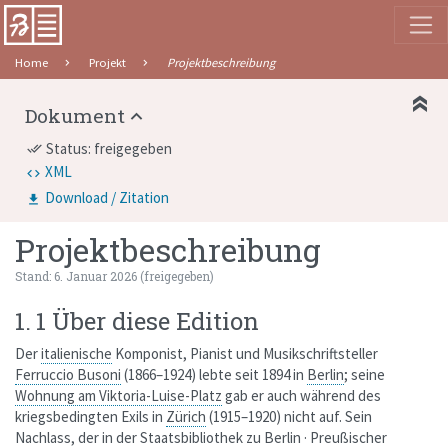
Home
Projekt
Projektbeschreibung
Dokument
Status: freigegeben
done_all
XML
Download / Zitation
Projektbeschreibung
Stand
:
6. Januar 2026
(
freigegeben
)
1. 1 Über diese Edition
Der
italienische
Komponist, Pianist und Musikschriftsteller
Ferruccio Busoni
(1866–1924) lebte seit 1894 in
Berlin
; seine
Wohnung am Viktoria-Luise-Platz
gab er auch während des
kriegsbedingten Exils in
Zürich
(1915–1920) nicht auf. Sein
Nachlass, der in der Staatsbibliothek zu Berlin · Preußischer