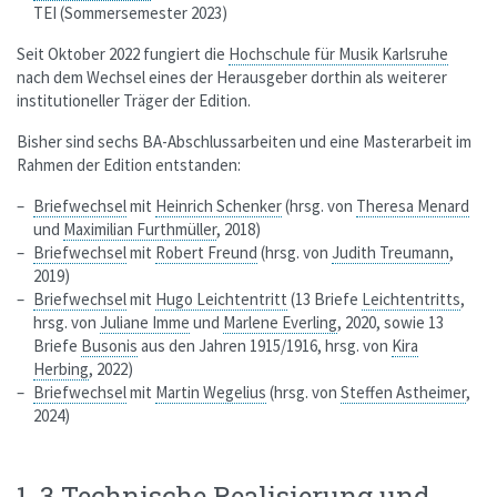
TEI (Sommersemester 2023)
Seit Oktober 2022 fungiert die
Hochschule für Musik
Karlsruhe
nach dem Wechsel eines der Herausgeber dorthin als weiterer
institutioneller Träger der Edition.
Bisher sind sechs BA-Abschlussarbeiten und eine Masterarbeit im
Rahmen der Edition entstanden:
Briefwechsel
mit
Heinrich Schenker
(hrsg. von
Theresa Menard
und
Maximilian Furthmüller
, 2018)
Briefwechsel
mit
Robert Freund
(hrsg. von
Judith Treumann
,
2019)
Briefwechsel
mit
Hugo Leichtentritt
(13 Briefe
Leichtentritts
,
hrsg. von
Juliane Imme
und
Marlene Everling
, 2020, sowie 13
Briefe
Busonis
aus den Jahren 1915/1916, hrsg. von
Kira
Herbing
, 2022)
Briefwechsel
mit
Martin Wegelius
(hrsg. von
Steffen Astheimer
,
2024)
1. 3 Technische Realisierung und