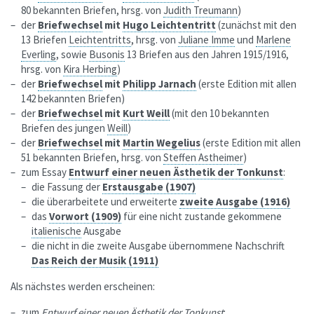
80 bekannten Briefen, hrsg. von
Judith Treumann
)
der
Briefwechsel
mit
Hugo Leichtentritt
(zunächst mit den
13 Briefen
Leichtentritts
, hrsg. von
Juliane Imme
und
Marlene
Everling
, sowie
Busonis
13 Briefen aus den Jahren 1915/1916,
hrsg. von
Kira Herbing
)
der
Briefwechsel
mit
Philipp Jarnach
(erste Edition mit allen
142 bekannten Briefen)
der
Briefwechsel
mit
Kurt Weill
(mit den 10 bekannten
Briefen des jungen
Weill
)
der
Briefwechsel
mit
Martin Wegelius
(erste Edition mit allen
51 bekannten Briefen, hrsg. von
Steffen Astheimer
)
zum Essay
Entwurf einer neuen Ästhetik der Tonkunst
:
die Fassung der
Erstausgabe (1907)
die überarbeitete und erweiterte
zweite Ausgabe (1916)
das
Vorwort (1909)
für eine nicht zustande gekommene
italienische
Ausgabe
die nicht in die zweite Ausgabe übernommene Nachschrift
Das Reich der Musik
(1911)
Als nächstes werden erscheinen:
zum
Entwurf einer neuen Ästhetik der Tonkunst
: