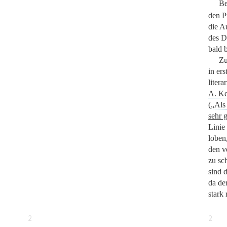
Be
den P
die A
des D
bald b
Z
in ers
litera
A. K
(
„Als
sehr 
Linie
loben,
den v
zu sch
sind 
da de
stark 
2
2