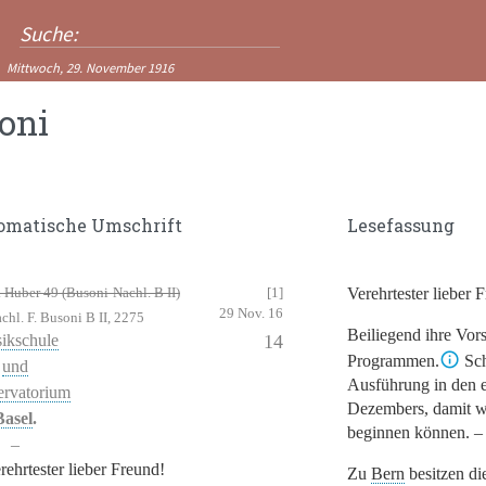
Mittwoch, 29. November 1916
oni
omatische Umschrift
Lesefassung
 Huber 49 (Busoni-Nachl. B II)
[1]
Verehrtester lieber 
29 Nov. 16
hl. F. Busoni B II, 2275
Beiliegend ihre Vor
ikschule
14
Programmen.
Sch
und
Ausführung in den e
rvatorium
Dezembers, damit w
Basel
.
beginnen können. –
–
rehrtester lieber Freund!
Zu
Bern
besitzen die