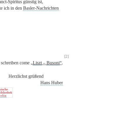
nct-Spiritus günstig ist,
e ich in den
Basler
-Nachrichten
[2]
 schreiben come
„
Liszt
–
Busoni
“
.
Herzlichst grüßend
Hans Huber
utsche
bibliothek
erlin