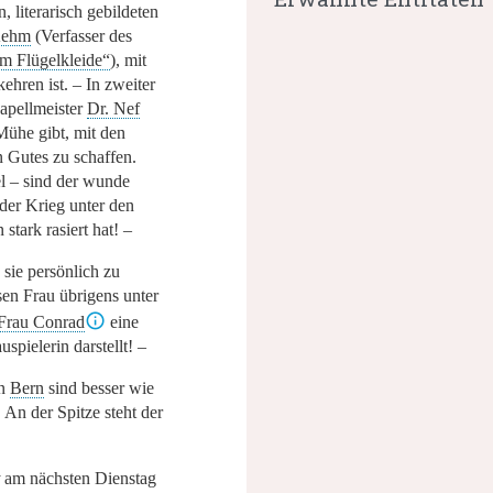
, literarisch gebildeten
Kehm
(Verfasser des
im Flügelkleide“
), mit
ehren ist. – In zweiter
Kapellmeister
Dr. Nef
 Mühe gibt, mit den
 Gutes zu schaffen.
el – sind der wunde
 der Krieg unter den
stark rasiert hat! –
 sie persönlich zu
sen Frau übrigens unter
Frau Conrad
eine
spielerin darstellt! –
in
Bern
sind besser wie
. An der Spitze steht der
am nächsten Dienstag