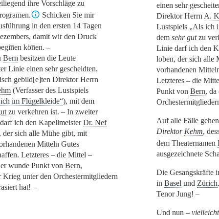
iliegend ihre Vorschläge zu
einen sehr gescheiten
rogram̅en.
Schicken Sie mir
Direktor Herrn
A. 
usführung in den ersten 14 Tagen
Lustspiels
„Als ich 
ezembers, damit wir den Druck
dem
sehr gut
zu verk
egin̅en kön̅en. –
Linie darf ich den 
u
Bern
besitzen die Leute
loben, der sich alle
ter Linie einen sehr gescheidten,
vorhandenen Mitteln
risch gebild[e]ten Direktor Herrn
Letzteres – die Mitt
ehm
(Verfasser des Lustspiels
Punkt von
Bern
, da
 ich im Flügelkleide“
), mit dem
Orchestermitgliedern 
gut
zu verkehren ist. – In zweiter
Auf alle Fälle gehen
 darf ich den Kapellmeister
Dr. Nef
Direktor
Kehm
, des
 der sich alle Mühe gibt, mit
dem Theaternamen
orhandenen Mitteln Gutes
ausgezeichnete Schau
affen. Letzteres – die Mittel –
der wunde Punkt von
Bern
,
Die Gesangskräfte 
r Krieg unter den Orchestermitgliedern
in
Basel
und
Zürich
rasiert hat! –
Tenor Jung! –
Und nun –
vielleicht