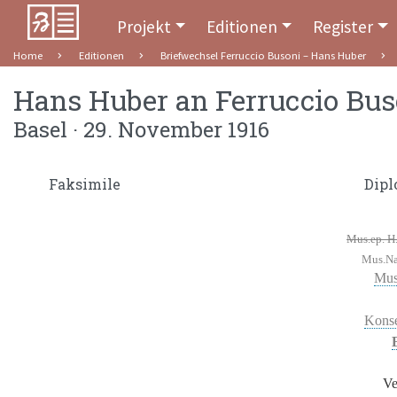
Projekt
Editionen
Register
Home
Editionen
Briefwechsel Ferruccio Busoni – Hans Huber
Hans Huber
an
Ferruccio Bus
Basel · 29. November 1916
Faksimile
Dipl
Mus.ep. H.
Mus.Nac
Mus
Konse
Ve