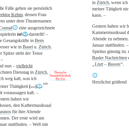
in
Zürich
, wenn ich
lle Fälle gehen sie persönlich
meiner Tätigkeit ni
rektor
Kehm
, dessen Frau
kann. –
ens unter dem Theaternamen
Gestern haben wir b
Conrad
eine ausgezeichnete
Kammermusiksaal 
spielerin
ist!
darstellt!
–
Abende zu nehmen. 
e Gesangskräfte in
Bern
Januar stattfinden. 
besser wie in
Basel
u.
Zürich
.
Spiritus günstig ist,
r Spitze steht der Tenor
Basler
Nachrichten
 –
„
Liszt
–
Busoni
“
.
d nun –
vielleicht
chsten Dienstag in
Zürich
,
Deutsche
Staatsbibliothek
ich weg kan̅, was ich
Berlin
Herzlichst grüßend
nie
einer Thätigkeit
[…]
̅t voraussagen kan̅. –
stern haben wir
lossen, den Kam̅ermusiksaal
asinos
für ihre Abende
hmen. Der erste wird am
nuar stattfinden. – Wen̅ mir