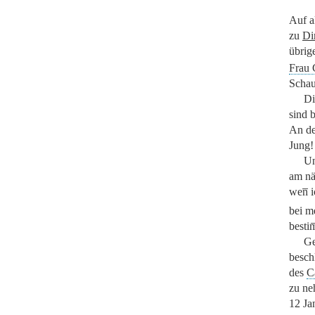
Auf a
zu
Di
übrig
Frau 
Schau
Di
sind 
An de
Jung!
Un
am nä
wen̅ 
bei m
bestim
Ge
besch
des
C
zu ne
12 Ja