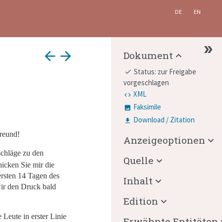
DE
EN
arrow_back
arrow_forward
Dokument
Status: zur Freigabe
done
vorgeschlagen
XML
Faksimile
Download / Zitation
Freund!
Anzeigeoptionen
schläge zu den
Quelle
icken Sie mir die
rsten 14 Tagen des
Inhalt
ir den Druck bald
Edition
 Leute in erster Linie
Erwähnte Entitäten