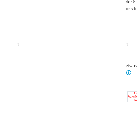
der Sa
möcht
3
3
etwas
De
Staats
B