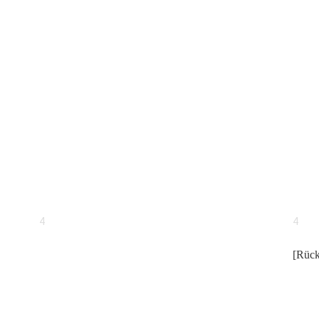
4
4
[Rück