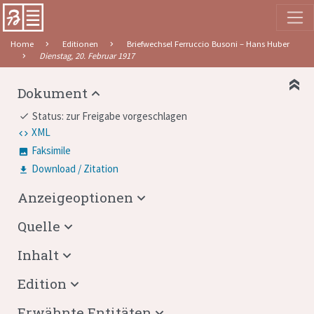
Home
Editionen
Briefwechsel Ferruccio Busoni – Hans Huber
Dienstag, 20. Februar 1917
Dokument
Status: zur Freigabe vorgeschlagen
done
XML
Faksimile
Download / Zitation
Anzeigeoptionen
Quelle
Inhalt
Edition
Erwähnte Entitäten