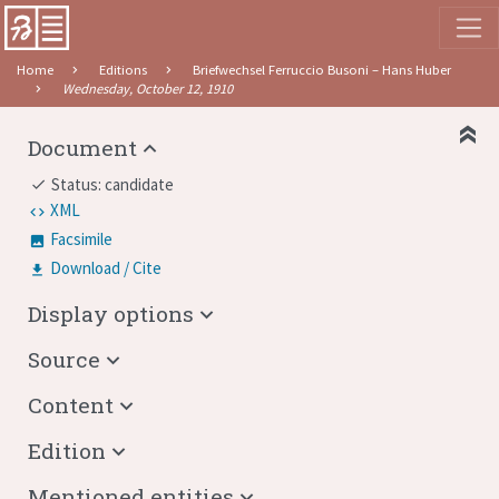
Home
Editions
Briefwechsel Ferruccio Busoni – Hans Huber
Wednesday, October 12, 1910
Document
Status: candidate
done
XML
Facsimile
Download / Cite
Display options
Source
Content
Edition
Mentioned entities