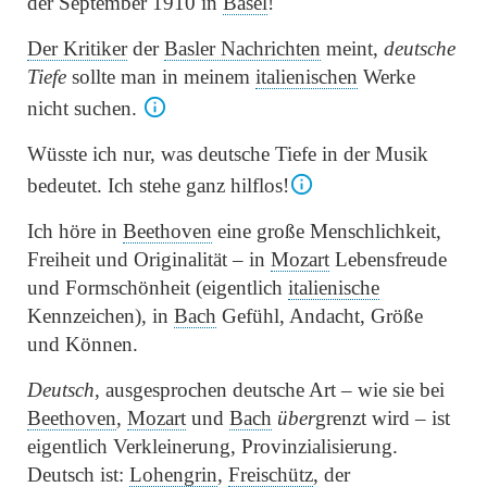
der September 1910 in
Basel
!
Der Kritiker
der
Basler
Nachrichten
meint,
deutsche
Tiefe
sollte man in meinem
italienischen
Werke
nicht suchen.
Wüsste ich nur, was deutsche Tiefe in der Musik
bedeutet. Ich stehe ganz hilflos!
Ich höre in
Beethoven
eine große Menschlichkeit,
Freiheit und Originalität – in
Mozart
Lebensfreude
und Formschönheit (eigentlich
italienische
Kennzeichen), in
Bach
Gefühl, Andacht, Größe
und Können.
Deutsch
, ausgesprochen deutsche Art – wie sie bei
Beethoven
,
Mozart
und
Bach
über
grenzt wird – ist
eigentlich Verkleinerung, Provinzialisierung.
Deutsch ist:
Lohengrin
,
Freischütz
, der