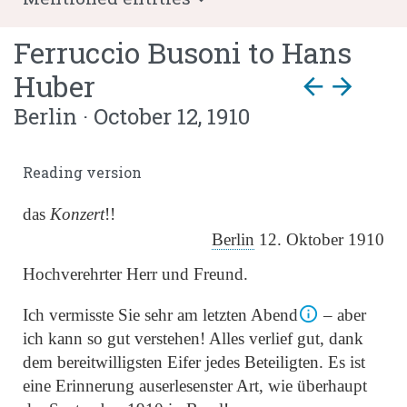
Ferruccio Busoni
to
Hans
Huber
arrow_back
arrow_forward
Berlin · October 12, 1910
Reading version
das
Konzert
!!
Berlin
12. Oktober 1910
Hochverehrter Herr und Freund.
Ich vermisste Sie sehr am letzten Abend
– aber
ich kann so gut verstehen! Alles verlief gut, dank
dem bereitwilligsten Eifer jedes Beteiligten. Es ist
eine Erinnerung auserlesenster Art, wie überhaupt