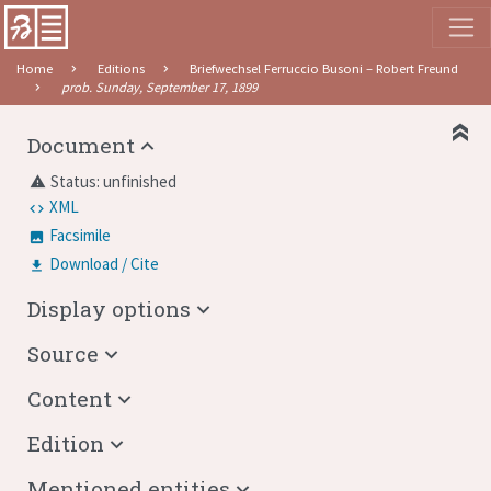
Home
Editions
Briefwechsel Ferruccio Busoni – Robert Freund
prob. Sunday, September 17, 1899
Document
Status: unfinished
warning
XML
Facsimile
Download / Cite
Display options
Source
Content
Edition
Mentioned entities