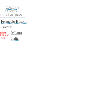
ZÜRICH
4
25.IV.12.X –
FIL. RÄMISTRASSE
n
Ferruccio Busoni
 Cavour
Milano
utsche
bibliothek
Italia
erlin