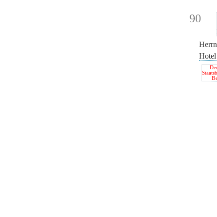
90
Herr
Hotel
De
Staats
B