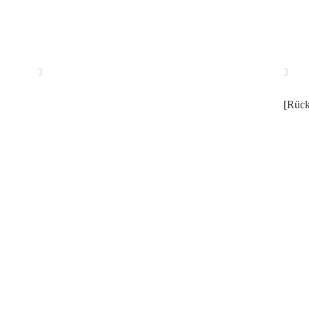
3
3
[Rück