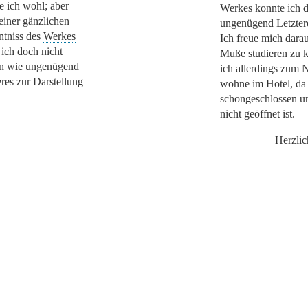
e ich wohl; aber
Werkes
konnte ich d
einer gänzlichen
ungenügend Letztere
tniss des
Werkes
Ich freue mich darau
 ich doch nicht
Muße studieren zu k
n wie ungenügend
ich allerdings zum 
eres zur Darstellung
wohne im Hotel, da 
schongeschlossen 
nicht geöffnet ist. –
Herzlich