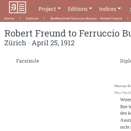
Project
Editions
Indices
Home
Editions
Briefwechsel Ferruccio Busoni – Robert Freund
Robert Freund
to
Ferruccio B
Zürich · April 25, 1912
Facsimile
Dipl
Mus.ep. R.
Mus.Nachl.
Worte
Ihre 
den k
Ausz
recht