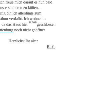
Ich freue mich darauf es nun bald
usse studieren zu kön̅en. –
ufig bin ich allerdings zum
sthun verdam̅t. Ich wohne im
schon
, da das Haus hier
geschlossen
ufenburg
noch nicht geöffnet
Herzlichst Ihr alter
R. F.
.