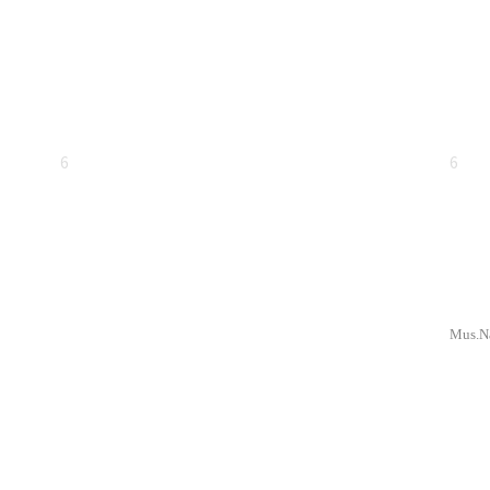
6
6
Mus.Na