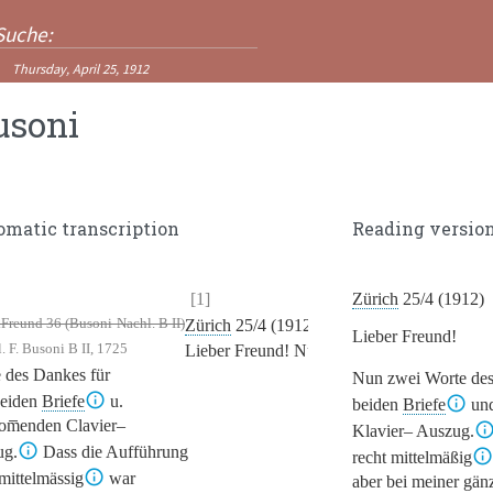
Thursday, April 25, 1912
usoni
omatic transcription
Reading versio
[1]
Zürich
25/4 (1912)
Freund 36 (Busoni-Nachl. B II)
Zürich
25/4 (1912)
Lieber Freund!
 F. Busoni B II, 1725
Lieber Freund!
Nun zwei
 des Dankes für
Nun zwei Worte des
beiden
Briefe
u.
beiden
Briefe
un
om̅enden Clavier–
Klavier– Auszug.
ug.
Dass die Aufführung
recht mittelmäßig
 mittelmässig
war
aber bei meiner gän