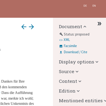
DE
EN
arrow_back
arrow_forward
Document
Status: proposed
build
XML
Facsimile
n
Download / Cite
Display options
Source
Content
 Dankes für Ihre
d den kommenden
Edition
Dass die Aufführung
war, merkte ich wohl;
Mentioned entities
zlichen Unkenntnis des