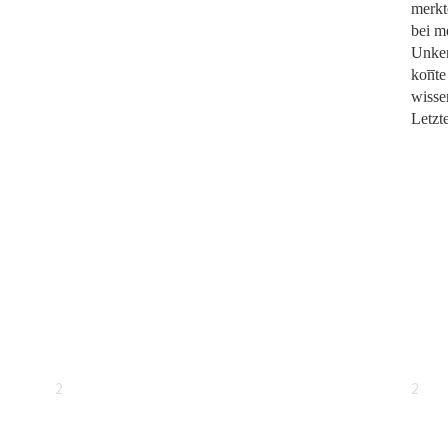
merkt
bei m
Unken
kon̅te
wisse
Letzt
2
2