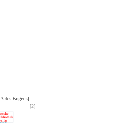
e 3 des Bogens]
[2]
utsche
bibliothek
erlin