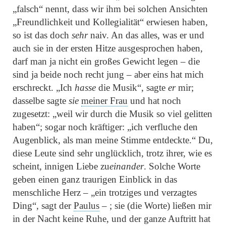
„falsch“
nennt, dass wir ihm bei solchen Ansichten
„Freundlichkeit und Kollegialität“
erwiesen haben,
so ist das doch
sehr
naiv. An das alles, was er und
auch sie in der ersten Hitze ausgesprochen haben,
darf man ja nicht ein großes Gewicht legen – die
sind ja beide noch recht jung – aber eins hat mich
erschreckt.
„Ich
hasse
die Musik“
, sagte
er
mir;
dasselbe sagte
sie
meiner Frau
und hat noch
zugesetzt:
„weil wir durch die Musik so viel gelitten
haben“
; sogar noch kräftiger:
„ich verfluche den
Augenblick, als man meine Stimme entdeckte.“
Du,
diese Leute sind sehr unglücklich, trotz ihrer, wie es
scheint, innigen Liebe zu
einander
. Solche Worte
geben einen ganz traurigen Einblick in das
menschliche Herz –
„ein trotziges und verzagtes
Ding“
, sagt der
Paulus
– ; sie (die Worte) ließen mir
in der Nacht keine Ruhe, und der ganze Auftritt hat