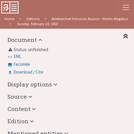
Home
Editions
Briefwechsel Ferruccio Busoni – Martin Wegelius
Sunday, February 24, 1901
Document
Status: unfinished
warning
XML
Facsimile
Download / Cite
Display options
Source
Content
Edition
Mentioned entities