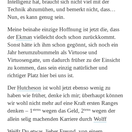
Intelligenz hat, braucht sich nicht viel mit der
Technik abzumühen, und bemerkt nicht, dass…
Nun, es kann genug sein.
Meine beinahe einzige Hoffnung ist jetzt die, dass
der
Ekman
vielleicht doch schon zurückkommt.
Sonst hätte ich ihm schon gegönnt, sich noch ein
Jahr herumzubummeln als Virtuose und
Virtuosengatte, um dadurch früher zu der Einsicht
zu kommen, dass sein einzig natürlicher und
richtiger Platz hier bei uns ist.
Der
Hutcheson
ist wohl jetzt ebenso wenig zu
haben wie früher, denke ich mir; überhaupt können
wir wohl nicht mehr auf eine Kraft ersten Ranges
stens
tens
denken – 1
wegen das Geld, 2
wegen der
allein selig machenden Karriere durch
Wolff
Weißt Du etwas, lieber Freund, von einem