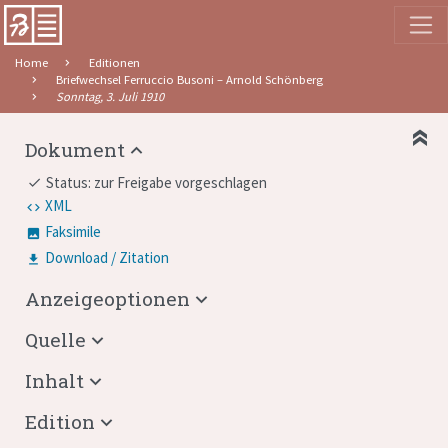
Home
Editionen
Briefwechsel Ferruccio Busoni – Arnold Schönberg
Sonntag, 3. Juli 1910
Dokument
Status: zur Freigabe vorgeschlagen
done
XML
Faksimile
Download / Zitation
Anzeigeoptionen
Quelle
Inhalt
Edition