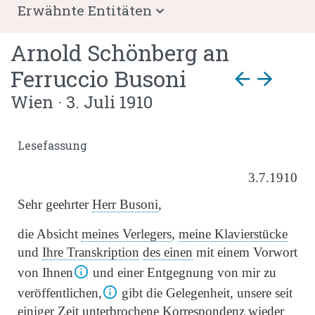
Erwähnte Entitäten
Arnold Schönberg
an
Ferruccio Busoni
arrow_back
arrow_forward
Wien · 3. Juli 1910
Lesefassung
3.7.1910
Sehr geehrter
Herr Busoni
,
die Absicht
meines Verlegers
,
meine Klavierstücke
und
Ihre Transkription
des einen
mit einem Vorwort
von Ihnen
und einer Entgegnung von mir zu
veröffentlichen,
gibt die Gelegenheit, unsere seit
einiger Zeit unterbrochene Korrespondenz wieder