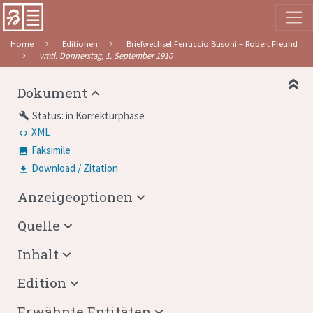
Home
Editionen
Briefwechsel Ferruccio Busoni – Robert Freund
vmtl. Donnerstag, 1. September 1910
Dokument
Status: in Korrekturphase
build
XML
Faksimile
Download / Zitation
Anzeigeoptionen
Quelle
Inhalt
Edition
Erwähnte Entitäten