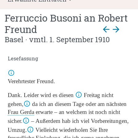
Ferruccio Busoni
an
Robert
Freund
arrow_back
arrow_forward
Basel · vmtl. 1. September 1910
Lesefassung
Verehrtester Freund.
Dank. Leider wird es diesen
Freitag nicht
gehen,
da ich an diesem Tage oder am nächsten
Frau Gerda
erwarte – an welchem ist noch nicht
sicher.
– Außerdem hab ich viel Vorbereitungen,
Umzug.
Vielleicht wiederholen
Sie Ihre
freundliche Einladung, die ich gerne annehmen