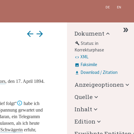
DE
EN
arrow_back
arrow_forward
Dokument
Status: in
build
Korrekturphase
XML
Faksimile
Download / Zitation
ors
, den 17. April 1894.
Anzeigeoptionen
Quelle
ief folgt“
habe ich
Inhalt
 Spannung gewartet und
daran, ein Telegramm
Edition
ulassen, als ich heute
 Schwägerin
erfuhr,
Erwähnte Entitäten