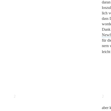
daran
loszul
lich 
dass 
worde
Dank 
Newf
für d
nern 
leicht
2
2
aber 