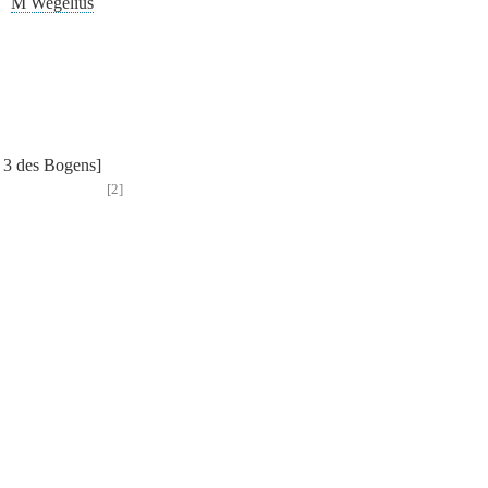
M Wegelius
e 3 des Bogens]
[2]