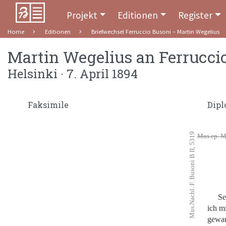
Projekt
Editionen
Register
Home
Editionen
Briefwechsel Ferruccio Busoni – Martin Wegelius
Martin Wegelius
an
Ferrucci
Helsinki · 7. April 1894
Faksimile
Dipl
Mus.Nachl. F. Busoni B II, 5319
Mus.ep. M.
Se
ich m
gewar