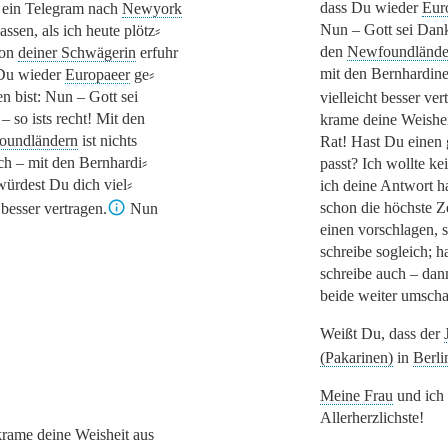
dass Du wieder
Eur
 ein Telegram nach
Newyork
Nun – Gott sei Dank 
assen, als ich heute plötz⸗
den
Newfoundlände
von
deiner Schwägerin
erfuhr
mit den Bernhardin
Du wieder
Europaeer
ge⸗
n bist: Nun – Gott sei
vielleicht besser ver
– so ists recht! Mit den
krame deine Weishei
oundländern
ist nichts
Rat! Hast Du einen 
ich – mit den Bernhardi⸗
passt? Ich wollte ke
würdest Du dich viel⸗
ich deine Antwort ha
schon die höchste Z
 besser vertragen.
Nun
einen vorschlagen, s
[1]
schreibe sogleich; h
schreibe auch – dan
beide weiter umsch
Weißt Du, dass der
(Pakarinen)
in
Berli
Meine Frau
und ich
Allerherzlichste!
krame deine Weisheit aus