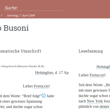
Samstag, 7. April 1894
o Busoni
omatische Umschrift
Lesefassung
 Wegelius 6 (Busoni-Nachl. B II)
Helsingf
Helsingfors
, d. 17 April 1894.
Lieber
Ferruccio
!
Seit dem Worte:
„Br
Lieber
Ferruccio
!
mit einer gewissen
dachte sogar schon 
it dem Worte:
“Brief folgt”
habe
nach
New York
losz
it einer gewissen Spannung
plötzlich von
deiner
tet, und dachte sogar schon