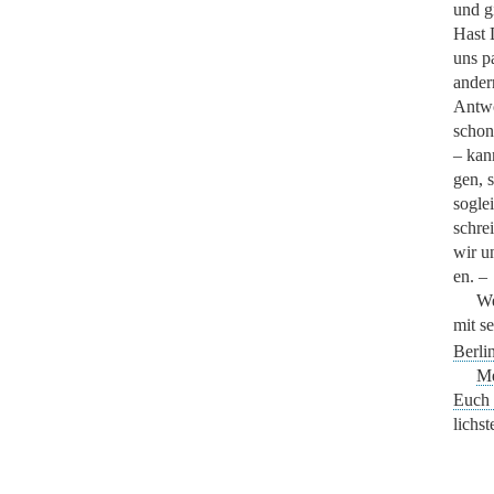
und g
Hast 
uns p
ander
Antwo
schon
– kan
gen, s
sogle
schre
wir u
en. –
We
mit s
Berli
Me
Euch 
lichst