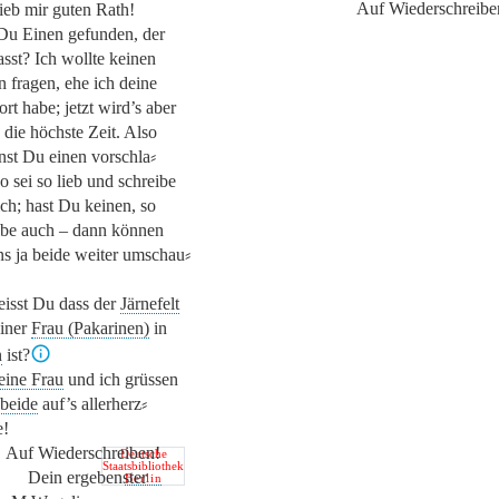
Auf Wiederschreib
ieb mir guten Rath!
Du Einen gefunden, der
asst? Ich wollte keinen
n fragen, ehe ich deine
rt habe; jetzt wird’s aber
 die höchste Zeit. Also
nst Du einen vorschla⸗
o sei so lieb und schreibe
ich; hast Du keinen, so
ibe auch – dann können
ns ja beide weiter umschau⸗
isst Du dass der
Järnefelt
einer
Frau (Pakarinen)
in
n
ist?
ine Frau
und ich grüssen
beide
auf’s allerherz⸗
e!
Auf Wiederschreiben!
Deutsche
Staatsbibliothek
Dein ergebenster
Berlin