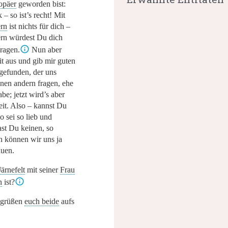
opäer
geworden bist:
– so ist’s recht! Mit
rn
ist nichts für dich –
ern würdest Du dich
tragen.
Nun aber
t aus und gib mir guten
gefunden, der uns
inen andern fragen, ehe
be; jetzt wird’s aber
eit. Also – kannst Du
o sei so lieb und
ast Du keinen, so
n können wir uns ja
auen.
Järnefelt
mit seiner
Frau
n
ist?
 grüßen
euch beide
aufs