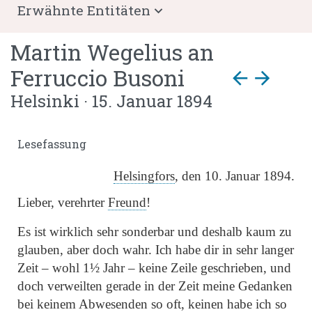
Erwähnte Entitäten
Martin Wegelius
an
Ferruccio Busoni
arrow_back
arrow_forward
Helsinki · 15. Januar 1894
Lesefassung
Helsingfors
, den 10. Januar 1894.
Lieber, verehrter
Freund
!
Es ist wirklich sehr sonderbar und deshalb kaum zu
glauben, aber doch wahr. Ich habe dir in sehr langer
Zeit – wohl 1½ Jahr – keine Zeile geschrieben, und
doch verweilten gerade in der Zeit meine Gedanken
bei keinem Abwesenden so oft, keinen habe ich so