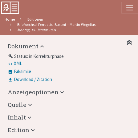
Home
Editionen
Briefwechsel Ferruccio Busoni – Martin Wegelius
Montag, 15. Januar 1894
Dokument
Status: in Korrekturphase
build
XML
Faksimile
Download / Zitation
Anzeigeoptionen
Quelle
Inhalt
Edition