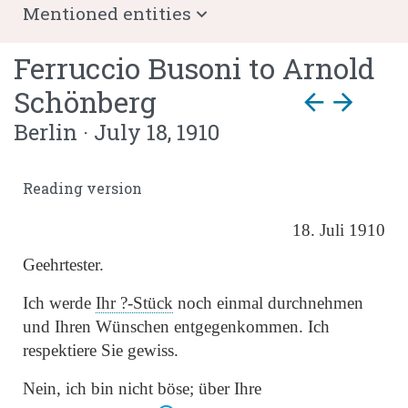
Mentioned entities
Ferruccio Busoni
to
Arnold
Schönberg
arrow_back
arrow_forward
Berlin · July 18, 1910
Reading version
18. Juli 1910
Geehrtester.
Ich werde
Ihr ?-Stück
noch einmal durchnehmen
und Ihren Wünschen entgegenkommen. Ich
respektiere Sie gewiss.
Nein, ich bin nicht böse; über Ihre