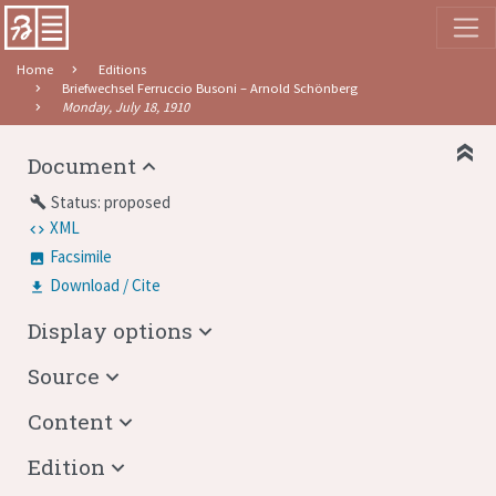
Home
Editions
Briefwechsel Ferruccio Busoni – Arnold Schönberg
Monday, July 18, 1910
Document
Status: proposed
build
XML
Facsimile
Download / Cite
Display options
Source
Content
Edition