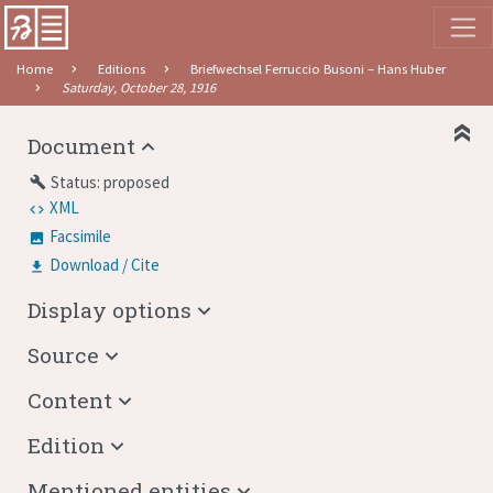
Home
Editions
Briefwechsel Ferruccio Busoni – Hans Huber
Saturday, October 28, 1916
Document
Status: proposed
build
XML
Facsimile
Download / Cite
Display options
Source
Content
Edition
Mentioned entities