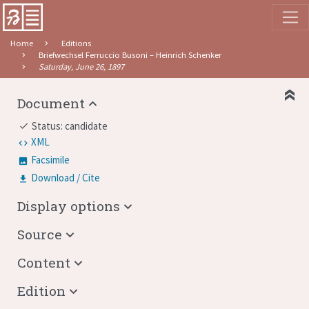
Home
Editions
Briefwechsel Ferruccio Busoni – Heinrich Schenker
Saturday, June 26, 1897
Document
Status: candidate
done
XML
Facsimile
Download / Cite
Display options
Source
Content
Edition