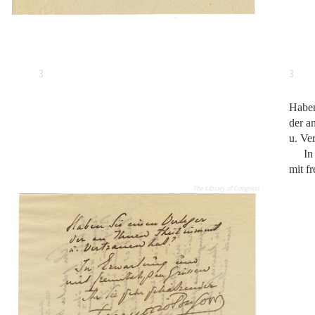
3
3
Haben
der a
u. Ve
In
mit f
The Library of Congress