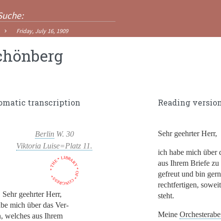
Friday, July 16, 1909
chönberg
omatic transcription
Reading versio
Sehr geehrter Herr,
Berlin
W. 30
Viktoria Luise=Platz 11.
ich habe mich über 
* THE * LIBRARY * OF * CONGRESS *
aus Ihrem Briefe zu l
gefreut und bin gern
rechtfertigen, sowei
Sehr geehrter Herr,
steht.
abe mich über das Ver-
Meine
Orchesterab
n, welches aus Ihrem