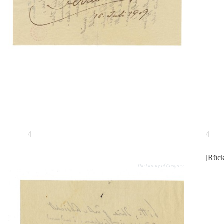
4
4
[Rück
The Library of Congress