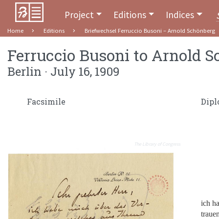
Project
Editions
Indices
Home
Editions
Briefwechsel Ferruccio Busoni – Arnold Schönberg
Ferruccio Busoni
to
Arnold S
Berlin · July 16, 1909
Facsimile
Dipl
The Library of Congress
ich h
traue