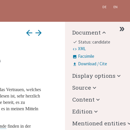
DE
EN
arrow_back
arrow_forward
Document
Status: candidate
done
XML
Facsimile
n
Download / Cite
Display options
Source
das Vertrauen, welches
esen ist, sehr herzlich
Content
e bereit, es zu
t es in meinen Mitteln
Edition
Mentioned entities
ende
finden in der