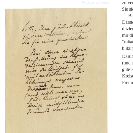
zu ve
The Library of Congress
Sie s
Be
Darst
duzie
mir d
“mita
bliku
Da
ru
(und 
gute 
Kreis
Freun