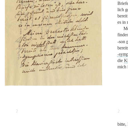
Briefe
lich 
bereit
es in 
M
finde
-son
berei
-symp
die
Kl
mich 
2
2
bitte,