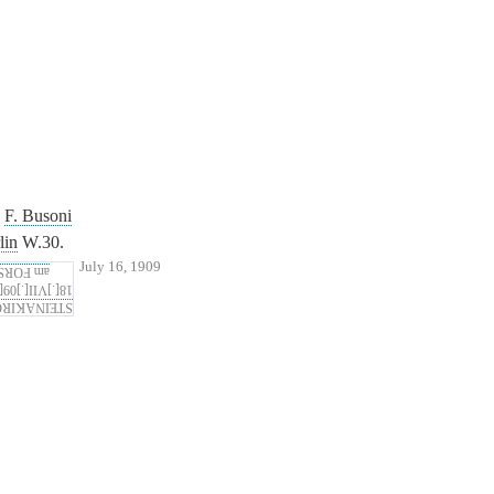
.
F. Busoni
lin
W.30.
July 16, 1909
ORST
am
II[.]09[.]XII–
NAKIRCHEN