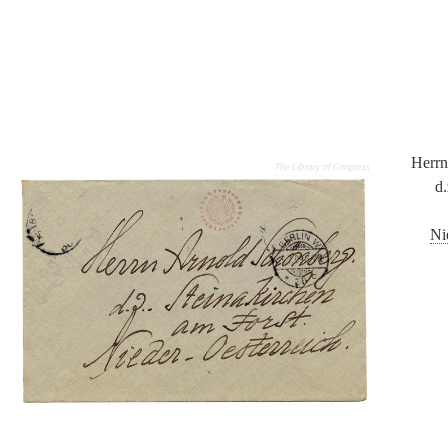
Herr
The Library of Congress
d
Ni