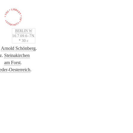
* THE * LIBRARY * OF * CONGRESS *
BERLIN W
16.7.09.6–7N.
* 30 c
n
Arnold Schönberg
.
.z.
Steinakirchen
am Forst
.
eder-Oesterreich
.