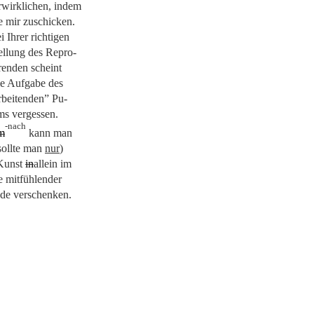
rwirklichen, indem
ie mir zuschicken.
i Ihrer richtigen
ellung des Repro-
renden scheint
ie Aufgabe des
rbeitenden”
Pu-
ms vergessen.
-nach
m
kann man
sollte man
nur
)
Kunst
in
allein
im
e mitfühlender
de verschenken.