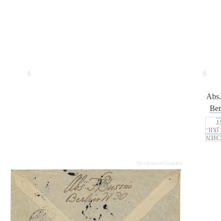
6
6
Abs
Ber
F
18[.]V
STEI
The Library of Congress