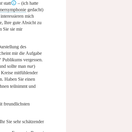
ht
statt
– (ich hatte
ersymphonie
gedacht)
interessieren mich
te, Ihre gute Absicht zu
 Sie sie mir
Darstellung des
cheint mir die Aufgabe
“
Publikums vergessen.
nd sollte man
nur
)
 Kreise mitfühlender
n. Haben Sie einen
Ihnen teilnimmt und
t freundlichsten
Ihr Sie sehr schätzender