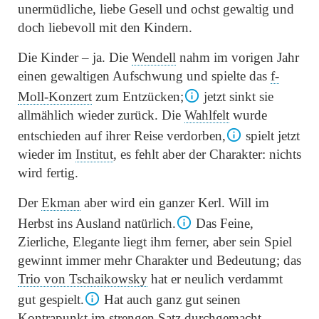
unermüdliche, liebe Gesell und ochst gewaltig und
doch liebevoll mit den Kindern.
Die Kinder – ja. Die
Wendell
nahm im vorigen Jahr
einen gewaltigen Aufschwung und spielte das
f-
Moll-Konzert
zum Entzücken;
jetzt sinkt sie
allmählich wieder zurück. Die
Wahlfelt
wurde
entschieden auf ihrer Reise verdorben,
spielt jetzt
wieder im
Institut
, es fehlt aber der Charakter: nichts
wird fertig.
Der
Ekman
aber wird ein ganzer Kerl. Will im
Herbst ins Ausland natürlich.
Das Feine,
Zierliche, Elegante liegt ihm ferner, aber sein Spiel
gewinnt immer mehr Charakter und Bedeutung; das
Trio von
Tschaikowsky
hat er neulich verdammt
gut gespielt.
Hat auch ganz gut seinen
Kontrapunkt im strengen Satz durchgemacht.