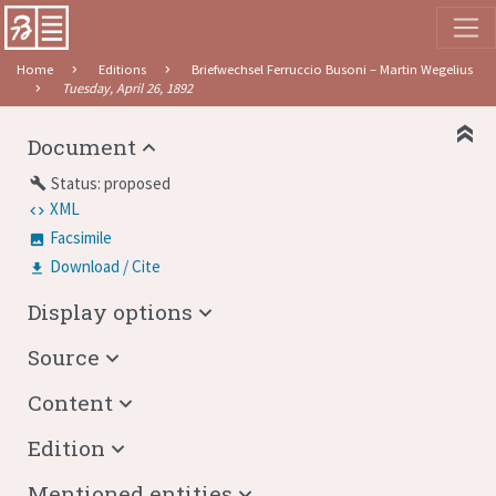
Home
Editions
Briefwechsel Ferruccio Busoni – Martin Wegelius
Tuesday, April 26, 1892
Document
Status: proposed
build
XML
Facsimile
Download / Cite
Display options
Source
Content
Edition
Mentioned entities