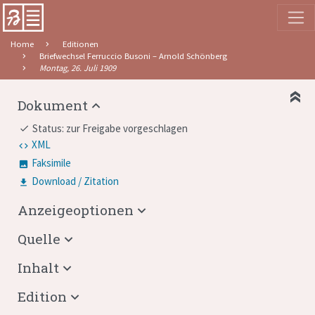
Home
Editionen
Briefwechsel Ferruccio Busoni – Arnold Schönberg
Montag, 26. Juli 1909
Dokument
Status: zur Freigabe vorgeschlagen
done
XML
Faksimile
Download / Zitation
Anzeigeoptionen
Quelle
Inhalt
Edition